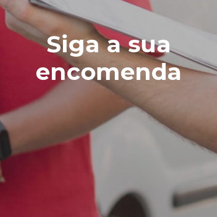
Siga a sua
encomenda