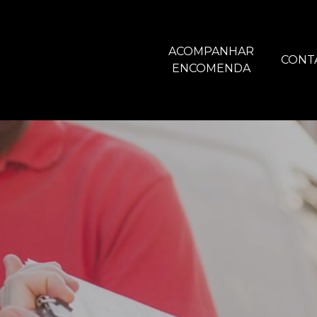
ACOMPANHAR
CONT
ENCOMENDA