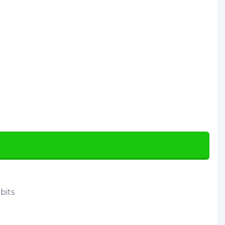
D
bits