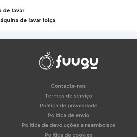
 de lavar
áquina de lavar loiça
Contacte-nos
Termos de serviço
Política de privacidade
Política de envio
Política de devoluções e reembolsos
Política de cookies