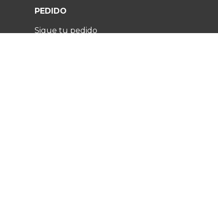
PEDIDO
Sigue tu pedido
Política de devoluciones y reembolsos
Preguntas frecuentes
Contacto
SERVICIOS AL CLIENTE:
Contacta con nosotros:
US +1 (346) 263-3141
UK +442080891401
DE +498004009820
Envíanos un correo electrónico
® 2026 Fuugu Todos los derechos reservados.