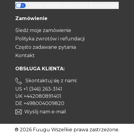
Twoje wybory dotyczące prywatności
Zamówienie
Śledź moje zamówienie
Polityka zwrotów i refundacji
Często zadawane pytania
Kontakt
OBSŁUGA KLIENTA:
Skontaktuj się z nami:
US +1 (346) 263-3141
UK +442080891401
DE +498004009820
Wyślij nam e-mail
® 2026 Fuugu Wszelkie prawa zastrzeżone.