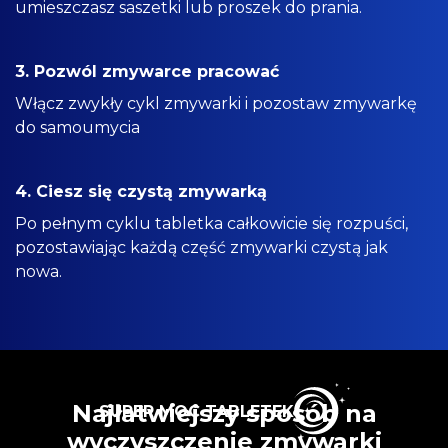
umieszczasz saszetki lub proszek do prania.
3. Pozwól zmywarce pracować
Włącz zwykły cykl zmywarki i pozostaw zmywarkę
do samoumycia
4. Ciesz się czystą zmywarką
Po pełnym cyklu tabletka całkowicie się rozpuści,
pozostawiając każdą część zmywarki czystą jak
nowa.
Najłatwiejszy sposób na
SUPER MOC TABLETEK
wyczyszczenie zmywarki