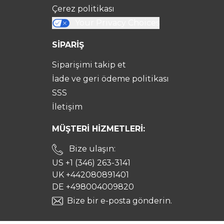
Çerez politikası
Your Privacy Choices
SİPARİŞ
Siparişimi takip et
İade ve geri ödeme politikası
SSS
İletişim
MÜŞTERİ HİZMETLERİ:
Bize ulaşın:
US +1 (346) 263-3141
UK +442080891401
DE +498004009820
Bize bir e-posta gönderin.