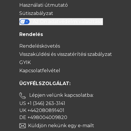
Használati útmutató
Sütiszabályzat
Az Ön adatvédelmi választásai
Rendelés
Rendeléskövetés
Visszaküldési és visszatérítési szabályzat
GYIK
Kapcsolatfelvétel
ÜGYFÉLSZOLGÁLAT:
Lépjen velünk kapcsolatba:
US +1 (346) 263-3141
UK +442080891401
DE +498004009820
Küldjön nekünk egy e-mailt