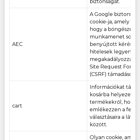
biztonságát.
A Google biztonsági
cookie-ja, amely bizt
hogy a böngészési
munkamenet során
AEC
benyújtott kérések
hitelesek legyenek, 
megakadályozza a C
Site Request Forge
(CSRF) támadásokat
Információkat tárol 
kosárba helyezett
termékekről, hogy
cart
emlékezzen a felha
választásaira a láto
között.
Olyan cookie, amely