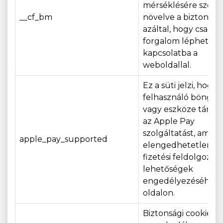
mérséklésére szolgá
__cf_bm
növelve a biztonság
azáltal, hogy csak a 
forgalom léphet
kapcsolatba a
weboldallal.
Ez a süti jelzi, hogy 
felhasználó böngés
vagy eszköze támog
az Apple Pay
szolgáltatást, ami
apple_pay_supported
elengedhetetlen a
fizetési feldolgozási
lehetőségek
engedélyezéséhez 
oldalon.
Biztonsági cookie, 