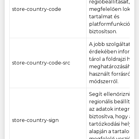
régióbeállításait, ho
store-country-code
megfelelően lokaliz
tartalmat és
platformfunkciókat
biztosítson.
A jobb szolgáltatásn
érdekében informác
tárol a földrajzi hely
store-country-code-src
meghatározásához
használt forrásról v
módszerről.
Segít ellenőrizni a
regionális beállításo
az adatok integritásá
biztosítva, hogy a
store-country-sign
tartózkodási helye
alapján a tartalom
megfelelő verzióját