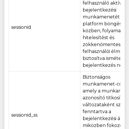
felhasználó aktív
bejelentkezési
munkamenetét a
platform böngészé
sessionid
közben, folyamatos
hitelesítést és
zökkenőmentes
felhasználói élmény
biztosítva ismételt
bejelentkezés nélkü
Biztonságos
munkamenet-cooki
amely a munkamen
azonosító titkosítot
változataként szolgá
fenntartva a
sessionid_ss
bejelentkezési állap
miközben fokozott