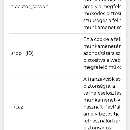
tracktor_session
amely a megfelelő
működés biztosítás
szükséges a felhasz
munkamenet során
Ez a cookie a felhas
munkamenetének
srpp _(ID)
azonosítására szolgá
biztosítva a webolda
megfelelő működés
A tranzakciók során 
biztonságra, a
terheléselosztásra é
munkamenet-kezel
l7_az
használt PayPal coo
amely biztosítja a
felhasználói tranzak
biztonságos