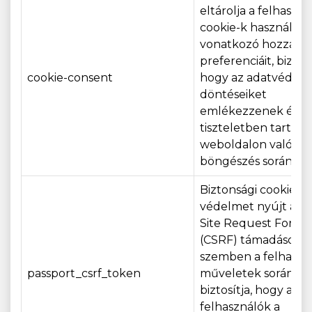
eltárolja a felhaszná
cookie-k használatá
vonatkozó hozzájáru
preferenciáit, biztosí
cookie-consent
hogy az adatvédelm
döntéseiket
emlékezzenek és
tiszteletben tartsák
weboldalon való
böngészés során.
Biztonsági cookie, 
védelmet nyújt a Cr
Site Request Forge
(CSRF) támadásokk
szemben a felhaszná
passport_csrf_token
műveletek során, és
biztosítja, hogy a
felhasználók a