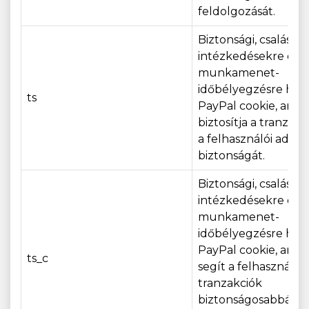
feldolgozását.
Biztonsági, csalásel
intézkedésekre és
munkamenet-
időbélyegzésre has
ts
PayPal cookie, amel
biztosítja a tranzakc
a felhasználói adato
biztonságát.
Biztonsági, csalásel
intézkedésekre és
munkamenet-
időbélyegzésre has
PayPal cookie, amel
ts_c
segít a felhasználói
tranzakciók
biztonságosabbá