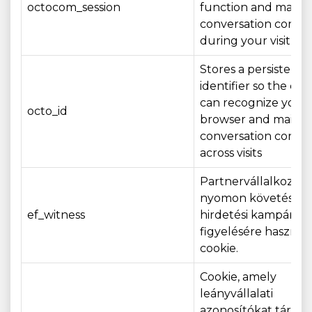
octocom_session
function and mainta
conversation conte
during your visit
Stores a persistent
identifier so the ch
can recognize your
octo_id
browser and mainta
conversation conte
across visits
Partnervállalkozás
nyomon követésére
ef_witness
hirdetési kampányo
figyelésére használt
cookie.
Cookie, amely
leányvállalati
azonosítókat tárol a