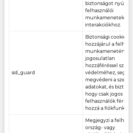
biztonságot nyújt a
felhasználói
munkamenetekhez
interakciókhoz.
Biztonsági cookie, 
hozzájárul a felhas
munkamenetének
jogosulatlan
hozzáféréssel szem
sid_guard
védelméhez, segít
megvédeni a szemé
adatokat, és biztosítj
hogy csak jogos
felhasználók férhe
hozzá a fiókfunkció
Megjegyzi a felhasz
ország- vagy