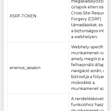
megakadályozza az
űrlapok ellen irányu
Cross-Site Request
XSRF-TOKEN
Forgery (CSRF)
támadásokat, és bizt
a biztonságos intera
a webhelyen.
Webhely-specifikus
munkamenet-cooki
amely megőrzi a
felhasználó állapotá
enence_session
navigáció során, és
biztosítja a folyama
működést a
munkamenet során
A rendeléskövetési
funkcióhoz használ
munkamenet-cooki