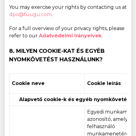
You may exercise your rights by contacting us at
dpo@fuugu.com
.
For a full overview of your privacy rights, please
refer to our
Adatvédelmi Irányelvek
.
8. MILYEN COOKIE-KAT ÉS EGYÉB
NYOMKÖVETÉST HASZNÁLUNK?
Cookie neve
Cookie leírás
Alapvető cookie-k és egyéb nyomkövetési t
Egyedi munkamene
azonosító, amely a
felhasználó
munkamenetére va