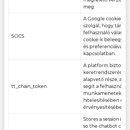
meg.
A Google cookie-ja a
szolgál, hogy tárolja
felhasználó választás
SOCS
cookie-k beleegyez
és preferenciáival
kapcsolatban.
A platform biztonsá
keretrendszerének
alapvető része, ame
tt_chain_token
segít a felhasználói
munkamenetek
hitelesítésében és
érvényesítésében.
Stores a session iden
so the chatbot can