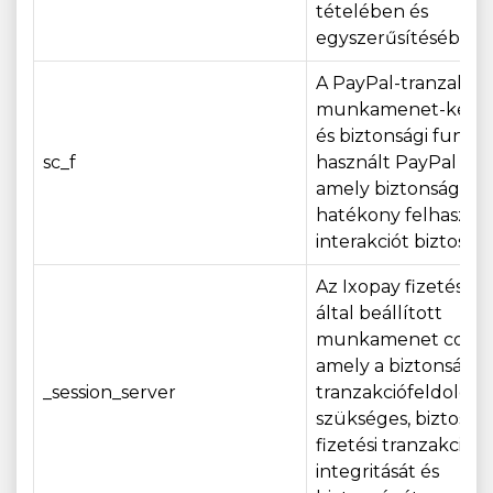
tételében és
egyszerűsítésében.
A PayPal-tranzakció
munkamenet-kezel
és biztonsági funkci
sc_f
használt PayPal coo
amely biztonságos é
hatékony felhasznál
interakciót biztosít.
Az Ixopay fizetési át
által beállított
munkamenet cooki
amely a biztonságos
_session_server
tranzakciófeldolgo
szükséges, biztosítv
fizetési tranzakciók
integritását és