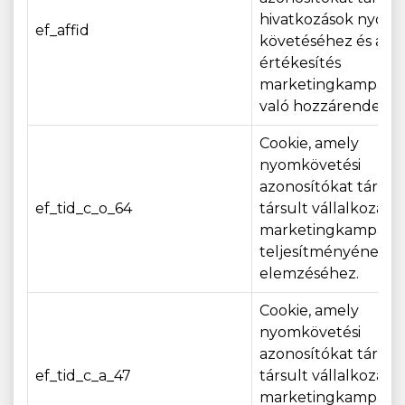
hivatkozások nyom
ef_affid
követéséhez és az
értékesítés
marketingkampány
való hozzárendelés
Cookie, amely
nyomkövetési
azonosítókat tárol a
ef_tid_c_o_64
társult vállalkozások
marketingkampány
teljesítményének
elemzéséhez.
Cookie, amely
nyomkövetési
azonosítókat tárol a
ef_tid_c_a_47
társult vállalkozások
marketingkampány