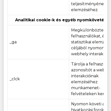
teljesítményének
elemzéséhez.
Analitikai cookie-k és egyéb nyomkövetési 
Megkülönbözteti a
felhasználókat, és
_ga
statisztikai elemzés
céljából nyomon köv
webhely interakciójá
Tárolja a felhasználó
azonosítót a webhe
interakcióinak
_clck
elemzéséhez
munkamenet-
felvételeken keresz
Nyomon követi a
hivatkozási forrásoka