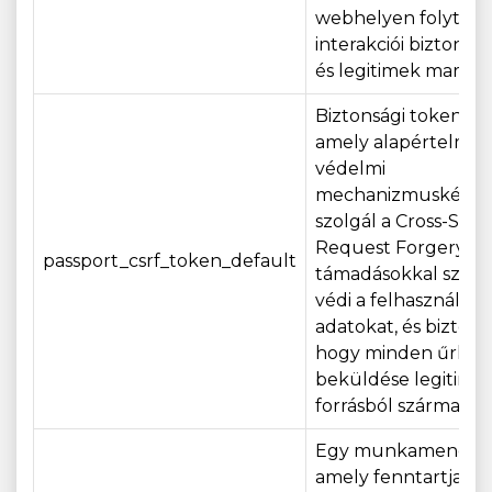
webhelyen folytato
interakciói biztonsá
és legitimek maradj
Biztonsági token coo
amely alapértelmez
védelmi
mechanizmusként
szolgál a Cross-Site
Request Forgery (C
passport_csrf_token_default
támadásokkal szem
védi a felhasználói
adatokat, és biztosítj
hogy minden űrlap
beküldése legitim
forrásból származzo
Egy munkamenet-co
amely fenntartja a