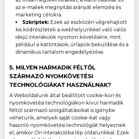
az e-mailek megnyitási arányát elemzési és
marketing célokra.
Szkriptek:
Ezek az eszközén végrehajtott
kis kódrészletek a webhelyünkkel való valós
idejű interakciók nyomon követésére, mint
például a kattintások, űrlapok beküldése és a
dinamikus tartalom engedélyezése.
5. MILYEN HARMADIK FÉLTŐL
SZÁRMAZÓ NYOMKÖVETÉSI
TECHNOLÓGIÁKAT HASZNÁLNAK?
A Weboldalunk által beállított cookie-kon és
nyomkövetési technológiákon kívül harmadik
féltől származó szolgáltatásokat is igénybe
vehetünk, amelyek saját cookie-kat vagy
hasonló nyomkövetési technológiát helyeznek
el, amikor Ön interakcióba lép oldalunkkal. Ezek