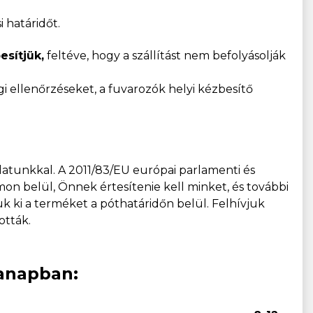
i határidőt.
sítjük,
feltéve, hogy a szállítást nem befolyásolják
gi ellenőrzéseket, a fuvarozók helyi kézbesítő
latunkkal. A 2011/83/EU európai parlamenti és
mon belül, Önnek értesítenie kell minket, és további
tjuk ki a terméket a póthatáridőn belül. Felhívjuk
ották.
kanapban: