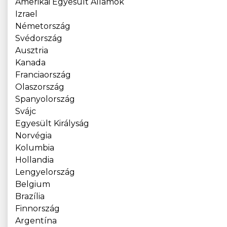
Amerikai Egyesült Államok
Izrael
Németország
Svédország
Ausztria
Kanada
Franciaország
Olaszország
Spanyolország
Svájc
Egyesült Királyság
Norvégia
Kolumbia
Hollandia
Lengyelország
Belgium
Brazília
Finnország
Argentína