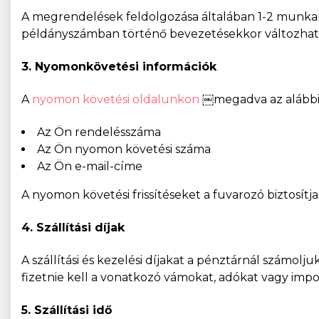
A megrendelések feldolgozása általában 1-2 munkan
példányszámban történő bevezetésekkor változhat. 
3. Nyomonkövetési információk
A
nyomon követési oldalunkon
￼megadva az alábbi
Az Ön rendelésszáma
Az Ön nyomon követési száma
Az Ön e-mail-címe
A nyomon követési frissítéseket a fuvarozó biztosítja
4. Szállítási díjak
A szállítási és kezelési díjakat a pénztárnál számolj
fizetnie kell a vonatkozó vámokat, adókat vagy impor
5. Szállítási idő