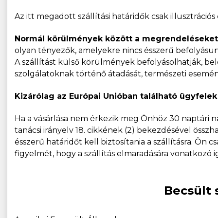
Az itt megadott szállítási határidők csak illusztráció
Normál körülmények között a megrendeléseket k
olyan tényezők, amelyekre nincs ésszerű befolyásun
A szállítást külső körülmények befolyásolhatják, bel
szolgálatoknak történő átadását, természeti esemény
Kizárólag az Európai Unióban található ügyfelek
Ha a vásárlása nem érkezik meg Önhöz 30 naptári na
tanácsi irányelv 18. cikkének (2) bekezdésével össz
ésszerű határidőt kell biztosítania a szállításra. Ön 
figyelmét, hogy a szállítás elmaradására vonatkozó i
Becsült 