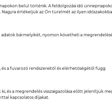
apokon belül történik. A feldolgozási idő ünnepnapoko
Nagyra értékeljük az Ön türelmét az ilyen időszakokba
 adatok bármelyikét, nyomon követheti a megrendelésé
, és a fuvarozó rendszereitől és elérhetőségétől függ.
uk ki, és a megrendelés visszaigazolása előtt jelenítjük 
ttal kapcsolatos díjakat.