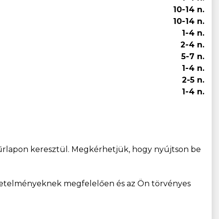
10-14 n.
10-14 n.
1-4 n.
2-4 n.
5-7 n.
1-4 n.
2-5 n.
1-4 n.
űrlapon keresztül. Megkérhetjük, hogy nyújtson be
követelményeknek megfelelően és az Ön törvényes