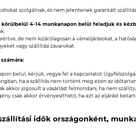
s célokat szolgálnak, és nem jelentenek garantált szállítás
örülbelül 4-14 munkanapon belül feladjuk és kézbe
k.
eértve, de nem kizárólagosan a vámeljárásokat, a hatósá
eket vagy szállítási zavarokat.
 számára:
pon belül, kérjük, vegye fel a kapcsolatot Ügyfélszolgá
hangban, ha a szállítás nem történt meg ezen az időtarta
csak akkor jogosult a vásárlást felmondani, ha nem szállí
gény csak akkor érvényesíthető, ha ezt az eljárást betart
szállítási idők országonként, mun