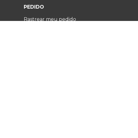
PEDIDO
Rastrear meu pedido
Política de devoluções e reembolsos
Perguntas frequentes
Contato
ATENDIMENTO AO CLIENTE:
Contate-nos:
US +1 (346) 263-3141
UK +442080891401
DE +498004009820
Envie-nos um email
® 2026 Fuugu Todos os direitos reservados.