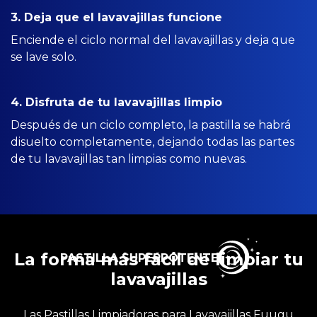
3. Deja que el lavavajillas funcione
Enciende el ciclo normal del lavavajillas y deja que
se lave solo.
4. Disfruta de tu lavavajillas limpio
Después de un ciclo completo, la pastilla se habrá
disuelto completamente, dejando todas las partes
de tu lavavajillas tan limpias como nuevas.
La forma más fácil de limpiar tu
PASTILLA SUPERPOTENTE
lavavajillas
Las Pastillas Limpiadoras para Lavavajillas Fuugu