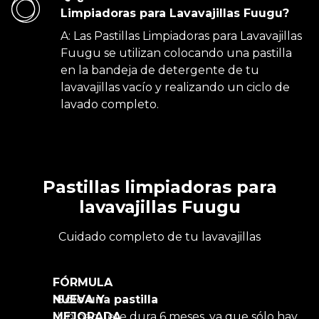
Limpiadoras para Lavavajillas Fuugu?
A: Las Pastillas Limpiadoras para Lavavajillas
Fuugu se utilizan colocando una pastilla
en la bandeja de detergente de tu
lavavajillas vacío y realizando un ciclo de
lavado completo.
Pastillas limpiadoras para
lavavajillas Fuugu
Cuidado completo de tu lavavajillas
FÓRMULA
NUEVA Y
Sólo una pastilla
MEJORADA
Un paquete dura 6 meses, ya que sólo hay