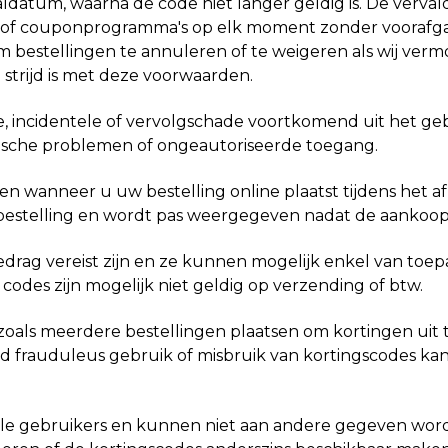
aldatum, waarna de code niet langer geldig is. De verv
of couponprogramma's op elk moment zonder voorafgaan
m bestellingen te annuleren of te weigeren als wij ve
n strijd is met deze voorwaarden.
ecte, incidentele of vervolgschade voortkomend uit het g
hnische problemen of ongeautoriseerde toegang.
ren wanneer u uw bestelling online plaatst tijdens het 
estelling en wordt pas weergegeven nadat de aankoop 
rag vereist zijn en ze kunnen mogelijk enkel van toepa
odes zijn mogelijk niet geldig op verzending of btw.
 zoals meerdere bestellingen plaatsen om kortingen uit 
d frauduleus gebruik of misbruik van kortingscodes kan
ele gebruikers en kunnen niet aan andere gegeven word