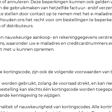
n of annuleren. Deze beperkingen kunnen ook gelden vo
n die gebruikmaken van hetzelfde factuur- en/of verzen
te stellen door contact op te nemen met het e-mailadr
ehouden ons het recht voor om bestellingen te beperken 
 of distributeurs.
e en nauwkeurige aankoop- en rekeninggegevens verstrek
 waaronder uw e-mailadres en creditcardnummers en ver
tact met u kunnen opnemen.
e kortingscode, zijn ook de volgende voorwaarden van t
ant worden gebruikt, zolang de voorraad strekt, en kan
er bestelling kan slechts één kortingscode worden toege
ande kennisgeving te wijzigen.
naliteit of nauwkeurigheid van kortingscodes. Alle korti