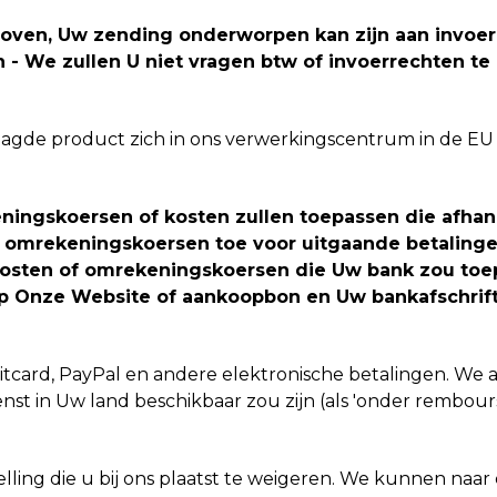
erboven, Uw zending onderworpen kan zijn aan invoe
- We zullen U niet vragen btw of invoerrechten te
vraagde product zich in ons verwerkingscentrum in de EU 
ningskoersen of kosten zullen toepassen die afhan
omrekeningskoersen toe voor uitgaande betalingen e
kosten of omrekeningskoersen die Uw bank zou toep
op Onze Website of aankoopbon en Uw bankafschrift
ditcard, PayPal en andere elektronische betalingen. We
st in Uw land beschikbaar zou zijn (als 'onder rembours'
elling die u bij ons plaatst te weigeren. We kunnen n