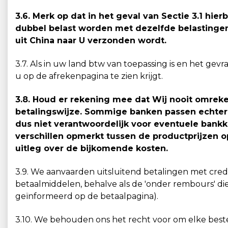
3.6. Merk op dat in het geval van Sectie 3.1 hi
dubbel belast worden met dezelfde belastingen 
uit China naar U verzonden wordt.
3.7. Als in uw land btw van toepassing is en het ge
u op de afrekenpagina te zien krijgt.
3.8. Houd er rekening mee dat Wij nooit omreke
betalingswijze. Sommige banken passen echter 
dus niet verantwoordelijk voor eventuele bank
verschillen opmerkt tussen de productprijzen 
uitleg over de bijkomende kosten.
3.9. We aanvaarden uitsluitend betalingen met cre
betaalmiddelen, behalve als de 'onder rembours' dien
geïnformeerd op de betaalpagina).
3.10. We behouden ons het recht voor om elke best