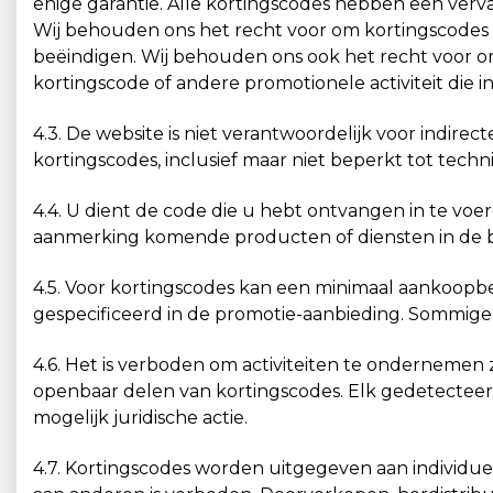
enige garantie. Alle kortingscodes hebben een verv
Wij behouden ons het recht voor om kortingscodes 
beëindigen. Wij behouden ons ook het recht voor o
kortingscode of andere promotionele activiteit die i
4.3. De website is niet verantwoordelijk voor indir
kortingscodes, inclusief maar niet beperkt tot tec
4.4. U dient de code die u hebt ontvangen in te voe
aanmerking komende producten of diensten in de b
4.5. Voor kortingscodes kan een minimaal aankoopbed
gespecificeerd in de promotie-aanbieding. Sommige c
4.6. Het is verboden om activiteiten te ondernemen
openbaar delen van kortingscodes. Elk gedetecteer
mogelijk juridische actie.
4.7. Kortingscodes worden uitgegeven aan individu