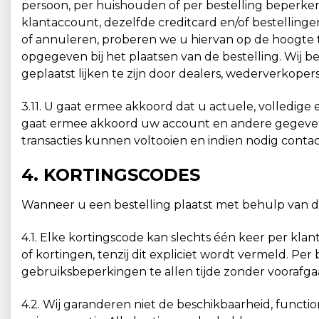
persoon, per huishouden of per bestelling beperke
klantaccount, dezelfde creditcard en/of bestellinge
of annuleren, proberen we u hiervan op de hoogte 
opgegeven bij het plaatsen van de bestelling. Wij b
geplaatst lijken te zijn door dealers, wederverkopers
3.11. U gaat ermee akkoord dat u actuele, volledig
gaat ermee akkoord uw account en andere gegevens,
transacties kunnen voltooien en indien nodig con
4. KORTINGSCODES
Wanneer u een bestelling plaatst met behulp van d
4.1. Elke kortingscode kan slechts één keer per kl
of kortingen, tenzij dit expliciet wordt vermeld. P
gebruiksbeperkingen te allen tijde zonder voorafga
4.2. Wij garanderen niet de beschikbaarheid, functio