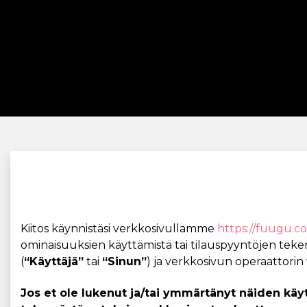
Kiitos käynnistäsi verkkosivullamme
https://fuugu.c
ominaisuuksien käyttämistä tai tilauspyyntöjen teke
(
“Käyttäjä”
tai
“Sinun”
) ja verkkosivun operaattorin v
Jos et ole lukenut ja/tai ymmärtänyt näiden kä