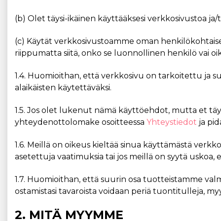
(b) Olet täysi-ikäinen käyttääksesi verkkosivustoa ja
(c) Käytät verkkosivustoamme oman henkilökohtaisen
riippumatta siitä, onko se luonnollinen henkilö vai o
1.4. Huomioithan, että verkkosivu on tarkoitettu ja suu
alaikäisten käytettäväksi.
1.5. Jos olet lukenut nämä käyttöehdot, mutta et tä
yhteydenottolomake osoitteessa
Yhteystiedot
ja pi
1.6. Meillä on oikeus kieltää sinua käyttämästä verkk
asetettuja vaatimuksia tai jos meillä on syytä uskoa,
1.7. Huomioithan, että suurin osa tuotteistamme valmis
ostamistasi tavaroista voidaan periä tuontitulleja, myy
2. MITÄ MYYMME