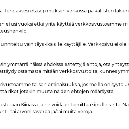
/tai tehdäksesi etäsopimuksen verkossa paikallisten lakien
 etusi vuoksi etkä yritä käyttää verkkosivustoamme mi
ikeushenkilö.
nniteltu vain täysi-ikäisille käyttäjille. Verkkosivu ei ole
ysin ymmärrä näissä ehdoissa esitettyjä ehtoja, ota yhte
dättäydy ostamasta mitään verkkosivustolta, kunnes ymmä
osivustoamme tai sen ominaisuuksia, jos meillä on syytä us
 että rikot jotakin muuta näiden ehtojen määräystä.
tetaan Kiinassa ja ne voidaan toimittaa sinulle sieltä. Nä
nti- tai arvonlisäveroa ja/tai muita veroja.