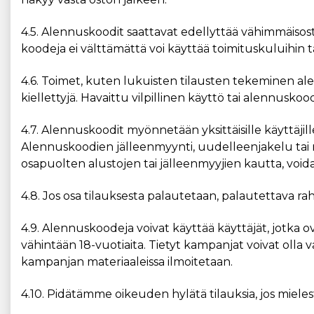
4.5. Alennuskoodit saattavat edellyttää vähimmäisosto
koodeja ei välttämättä voi käyttää toimituskuluihin ta
4.6. Toimet, kuten lukuisten tilausten tekeminen a
kiellettyjä. Havaittu vilpillinen käyttö tai alennusk
4.7. Alennuskoodit myönnetään yksittäisille käyttäjille,
Alennuskoodien jälleenmyynti, uudelleenjakelu tai m
osapuolten alustojen tai jälleenmyyjien kautta, voidaan
4.8. Jos osa tilauksesta palautetaan, palautettava 
4.9. Alennuskoodeja voivat käyttää käyttäjät, jotka
vähintään 18-vuotiaita. Tietyt kampanjat voivat olla va
kampanjan materiaaleissa ilmoitetaan.
4.10. Pidätämme oikeuden hylätä tilauksia, jos miel