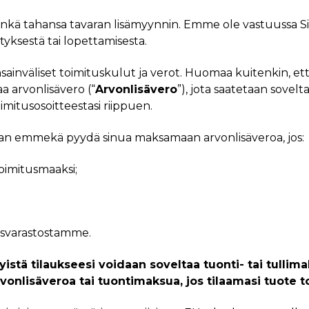
kä tahansa tavaran lisämyynnin. Emme ole vastuussa Si
ksestä tai lopettamisesta.
ansainväliset toimituskulut ja verot. Huomaa kuitenkin, et
aa arvonlisävero (“
Arvonlisävero
”), jota saatetaan sovel
itusosoitteestasi riippuen.
taan emmekä pyydä sinua maksamaan arvonlisäveroa, jos:
toimitusmaaksi;
kusvarastostamme.
syistä tilaukseesi voidaan soveltaa tuonti- tai tul
onlisäveroa tai tuontimaksua, jos tilaamasi tuote to