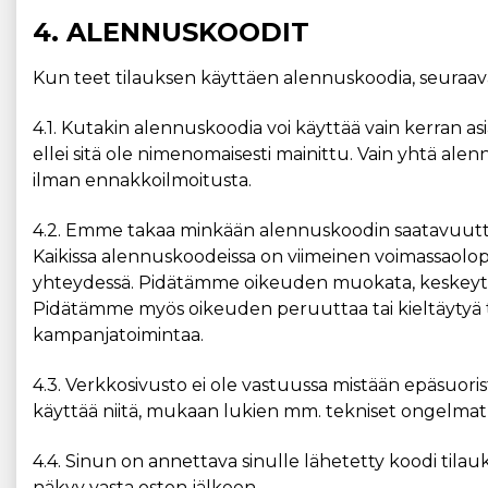
4. ALENNUSKOODIT
Kun teet tilauksen käyttäen alennuskoodia, seuraavat
4.1. Kutakin alennuskoodia voi käyttää vain kerran asi
ellei sitä ole nimenomaisesti mainittu. Vain yhtä al
ilman ennakkoilmoitusta.
4.2. Emme takaa minkään alennuskoodin saatavuutta, t
Kaikissa alennuskoodeissa on viimeinen voimassaolop
yhteydessä. Pidätämme oikeuden muokata, keskeyttä
Pidätämme myös oikeuden peruuttaa tai kieltäytyä t
kampanjatoimintaa.
4.3. Verkkosivusto ei ole vastuussa mistään epäsuorist
käyttää niitä, mukaan lukien mm. tekniset ongelmat
4.4. Sinun on annettava sinulle lähetetty koodi tilauk
näkyy vasta oston jälkeen.