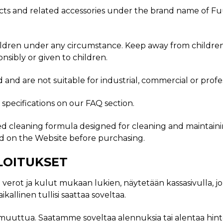
cts and related accessories under the brand name of Fu
ldren under any circumstance. Keep away from children at
onsibly or given to children.
and are not suitable for industrial, commercial or profes
specifications on our FAQ section.
ed cleaning formula designed for cleaning and maintaini
ed on the Website before purchasing.
ELOITUKSET
n verot ja kulut mukaan lukien, näytetään kassasivulla, jo
aikallinen tullisi saattaa soveltaa.
 muuttua. Saatamme soveltaa alennuksia tai alentaa hintoj