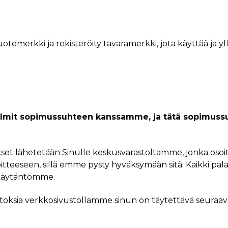
otemerkki ja rekisteröity tavaramerkki, jota käyttää ja yll
solmit sopimussuhteen kanssamme, ja tätä sopimussu
ukset lähetetään Sinulle keskusvarastoltamme, jonka osoi
oitteeseen, sillä emme pysty hyväksymään sitä. Kaikki 
skäytäntömme.
ostoksia verkkosivustollamme sinun on täytettävä seuraa