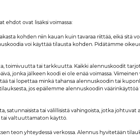
 ehdot ovat lisäksi voimassa:
akasta kohden niin kauan kuin tavaraa riittää, eikä sitä v
ennuskoodia voi käyttää tilausta kohden. Pidätämme oikeu
oimivuutta tai tarkkuutta. Kaikki alennuskoodit tarjotaan
äivä, jonka jälkeen koodi ei ole enää voimassa. Viimein
ä tai lopettaa minkä tahansa alennuskoodin tai kuponk
ilauksesta, jos epäilemme alennuskoodin väärinkäyttöä 
a, satunnaisista tai välillisistä vahingoista, jotka johtu
 tai valtuuttamaton käyttö.
sen teon yhteydessä verkossa. Alennus hyvitetään tilauksen