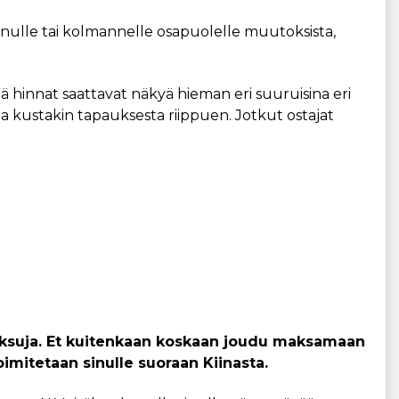
nulle tai kolmannelle osapuolelle muutoksista,
tä hinnat saattavat näkyä hieman eri suuruisina eri
taa kustakin tapauksesta riippuen. Jotkut ostajat
limaksuja. Et kuitenkaan koskaan joudu maksamaan
imitetaan sinulle suoraan Kiinasta.