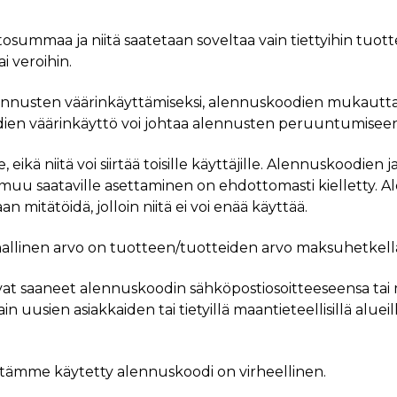
summaa ja niitä saatetaan soveltaa vain tiettyihin tuottei
i veroihin.
lennusten väärinkäyttämiseksi, alennuskoodien mukauttam
oodien väärinkäyttö voi johtaa alennusten peruuntumiseen 
 eikä niitä voi siirtää toisille käyttäjille. Alennuskoodien
uu saataville asettaminen on ehdottomasti kielletty. A
 mitätöidä, jolloin niitä ei voi enää käyttää.
rahallinen arvo on tuotteen/tuotteiden arvo maksuhetkell
 ovat saaneet alennuskoodin sähköpostiosoitteeseensa tai
in uusien asiakkaiden tai tietyillä maantieteellisillä aluei
estämme käytetty alennuskoodi on virheellinen.