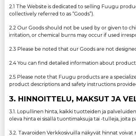
2.1 The Website is dedicated to selling Fuugu produ
collectively referred to as “Goods”).
2.2 Our Goods should not be used by or given to chi
irritation, or chemical burns may occur if used irresp
2.3 Please be noted that our Goods are not designed 
2.4 You can find detailed information about product 
2.5 Please note that Fuugu products are a specializ
product descriptions and safety instructions provid
3. HINNOITTELU, MAKSUT JA V
3.1. Lopullinen hinta, kaikki tuotteiden ja palveluide
oleva hinta ei sisällä tuontimaksuja tai -tulleja, joita p
3.2. Tavaroiden Verkkosivuilla näkyvät hinnat voivat