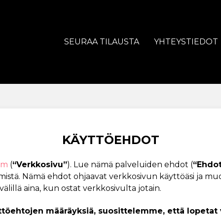
SEURAA TILAUSTA
YHTEYSTIEDOT
KÄYTTÖEHDOT
om
(
“Verkkosivu”
). Lue nämä palveluiden ehdot (
“Ehdo
mistä. Nämä ehdot ohjaavat verkkosivun käyttöäsi ja muod
älillä aina, kun ostat verkkosivulta jotain.
yttöehtojen määräyksiä, suosittelemme, että lopeta