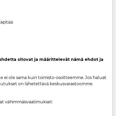
äpitää:
hdetta sitovat ja määrittelevät nämä ehdot ja
te ei ole sama kuin toimisto-osoitteemme. Jos haluat
palautukset on lähetettävä keskusvarastoomme.
vat vähimmäisvaatimukset: