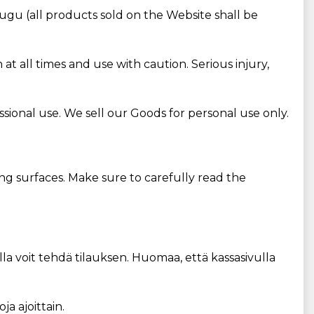
ugu (all products sold on the Website shall be
 all times and use with caution. Serious injury,
sional use. We sell our Goods for personal use only.
ng surfaces. Make sure to carefully read the
lla voit tehdä tilauksen. Huomaa, että kassasivulla
a ajoittain.