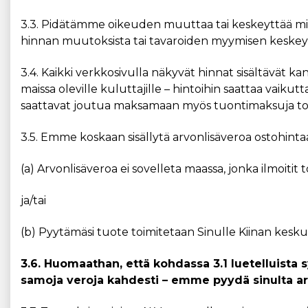
3.3. Pidätämme oikeuden muuttaa tai keskeyttää min
hinnan muutoksista tai tavaroiden myymisen keskeyty
3.4. Kaikki verkkosivulla näkyvät hinnat sisältävät k
maissa oleville kuluttajille – hintoihin saattaa vaikutt
saattavat joutua maksamaan myös tuontimaksuja toim
3.5. Emme koskaan sisällytä arvonlisäveroa ostohin
(a) Arvonlisäveroa ei sovelleta maassa, jonka ilmoitit 
ja/tai
(b) Pyytämäsi tuote toimitetaan Sinulle Kiinan kes
3.6. Huomaathan, että kohdassa 3.1 luetelluista 
samoja veroja kahdesti – emme pyydä sinulta arv