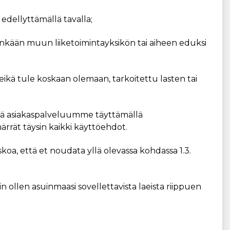
 edellyttämällä tavalla;
nkään muun liiketoimintayksikön tai aiheen eduksi
, eikä tule koskaan olemaan, tarkoitettu lasten tai
yttä asiakaspalveluumme täyttämällä
rrät täysin kaikki käyttöehdot.
koa, että et noudata yllä olevassa kohdassa 1.3.
in ollen asuinmaasi sovellettavista laeista riippuen