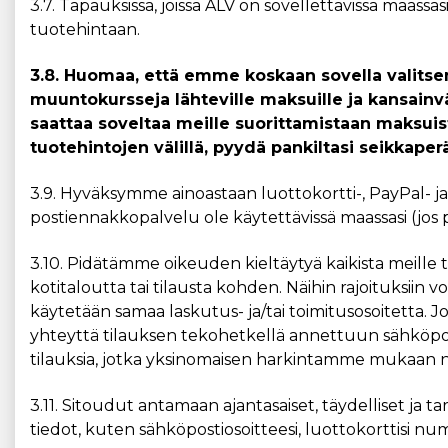
3.7. Tapauksissa, joissa ALV on sovellettavissa maassas
tuotehintaan.
3.8. Huomaa, että emme koskaan sovella valitsem
muuntokursseja lähteville maksuille ja kansainväl
saattaa soveltaa meille suorittamistaan maksuist
tuotehintojen välillä, pyydä pankiltasi seikkaper
3.9. Hyväksymme ainoastaan luottokortti-, PayPal- j
postiennakkopalvelu ole käytettävissä maassasi (jos p
3.10. Pidätämme oikeuden kieltäytyä kaikista meille
kotitaloutta tai tilausta kohden. Näihin rajoituksiin voiv
käytetään samaa laskutus- ja/tai toimitusosoitetta. 
yhteyttä tilauksen tekohetkellä annettuun sähköpos
tilauksia, jotka yksinomaisen harkintamme mukaan n
3.11. Sitoudut antamaan ajantasaiset, täydelliset ja ta
tiedot, kuten sähköpostiosoitteesi, luottokorttisi nu