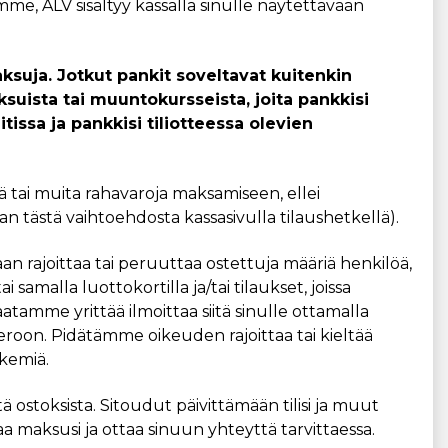
amme, ALV sisältyy kassalla sinulle näytettävään
suja. Jotkut pankit soveltavat kuitenkin
ksuista tai muuntokursseista, joita pankkisi
issa ja pankkisi tiliotteessa olevien
 tai muita rahavaroja maksamiseen, ellei
n tästä vaihtoehdosta kassasivulla tilaushetkellä).
 rajoittaa tai peruuttaa ostettuja määriä henkilöä,
ai samalla luottokortilla ja/tai tilaukset, joissa
tamme yrittää ilmoittaa siitä sinulle ottamalla
roon. Pidätämme oikeuden rajoittaa tai kieltää
kemiä.
ä ostoksista. Sitoudut päivittämään tilisi ja muut
aa maksusi ja ottaa sinuun yhteyttä tarvittaessa.