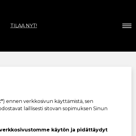
TILAA NYT!
t”
) ennen verkkosivun käyttämistä, sen
ostavat laillisesti sitovan sopimuksen Sinun
t verkkosivustomme käytön ja pidättäydyt