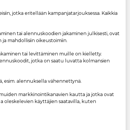
siin, jotka eritellään kampanjatarjouksessa. Kaikkia
inen tai alennuskoodien jakaminen julkisesti, ovat
ja mahdollisiin oikeustoimiin.
 jakaminen tai levittäminen muille on kielletty.
lennuskoodit, jotka on saatu luvatta kolmansien
ä, esim. alennuksella vähennettynä.
 muiden markkinointikanavien kautta ja jotka ovat
lla oleskelevien käyttäjien saatavilla, kuten