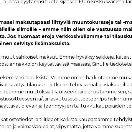
i, ja joissa pyytämäsi tuote sijaitsee EU:n keskusvarastoll
aasi maksutapaasi liittyviä muuntokursseja tai -mak
isille siirroille – emme näin ollen ole vastuussa ma
a. Jos huomaat eroja verkkosivullamme tai tilauskuit
äinen selvitys lisämaksuista.
a muut sähköiset maksut. Emme hyväksy sekkejä, käteistä
ostiennakko on käytettävissä maassasi, Sinulle tiedotetaa
 tekemistäsi tilauksista. Voimme oman harkintamme mukaan
at sisältyä tilaukset, jotka on tehty samalla asiakastilillä t
Jos teemme muutoksia tilaukseen tai peruutamme sen, saa
tiosoitteeseen ja/tai laskutusosoitteeseen/puhelinnume
äyttävät olevan jälleenmyyjien tai tukkukauppiaiden te
rkat ostotiedot ja tilitiedot kaikista kaupastamme tehdyist
merot ja voimassaoloajat, viipymättä, jotta voimme suoritt