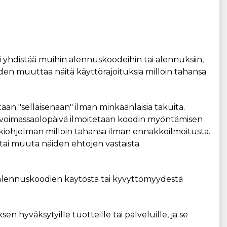
oi yhdistää muihin alennuskoodeihin tai alennuksiin,
den muuttaa näitä käyttörajoituksia milloin tahansa
 "sellaisenaan" ilman minkäänlaisia ​​takuita.
en voimassaolopäivä ilmoitetaan koodin myöntämisen
iohjelman milloin tahansa ilman ennakkoilmoitusta.
tai muuta näiden ehtojen vastaista
vat alennuskoodien käytöstä tai kyvyttömyydestä
 hyväksytyille tuotteille tai palveluille, ja se