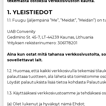
tekemästä ostoksia verkkosivuston kautta.
1. YLEISTIEDOT
1.1. Fuugu (jäljempänä ”Me”, ”Meidät”, ”Meidän”) on tu
UAB Convenity
Gedimino St. 45-7, LT-44239 Kaunas, Lithuania
Yrityksen rekisterinumero: 306178201
Aina kun ostat mitä tahansa verkkosivustolta, 
sovellettavat lait.
1.2. Huomaa, että kaikki verkkosivulla tekemäsi tila
palauttaaa tuotteen, älä lähetä sitä toimistomme os
Löydät palautuksista lisää tietoa kohdasta Palautu
1.3. Käyttääksesi verkkosivustoamme ja tehdäksesi 
(a) Olet lukenut ja hyväksyt nämä Ehdot;