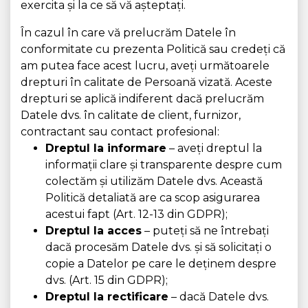
exercita și la ce să vă așteptați.
În cazul în care vă prelucrăm Datele în
conformitate cu prezenta Politică sau credeți că
am putea face acest lucru, aveți următoarele
drepturi în calitate de Persoană vizată. Aceste
drepturi se aplică indiferent dacă prelucrăm
Datele dvs. în calitate de client, furnizor,
contractant sau contact profesional:
Dreptul la informare
– aveți dreptul la
informații clare și transparente despre cum
colectăm și utilizăm Datele dvs. Această
Politică detaliată are ca scop asigurarea
acestui fapt (Art. 12-13 din GDPR);
Dreptul la acces
– puteți să ne întrebați
dacă procesăm Datele dvs. și să solicitați o
copie a Datelor pe care le deținem despre
dvs. (Art. 15 din GDPR);
Dreptul la rectificare
– dacă Datele dvs.