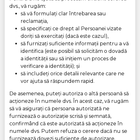
dvs., vă rugăm:
să vă formulați clar întrebarea sau
reclamația,
să specificați ce drept al Persoanei vizate
doriți să exercitați (dacă este cazul),
să furnizați suficiente informații pentru a vă
identifica (este posibil să solicităm o dovadă
a identității sau să inițiem un proces de
verificare a identității); și
să includeți orice detalii relevante care ne
vor ajuta să răspundem rapid.
De asemenea, puteți autoriza o altă persoană să
acționeze în numele dvs. În acest caz, vă rugăm
să vă asigurați că persoana autorizată ne
furnizează o autorizație scrisă și semnată,
confirmând că este autorizată să acționeze în
numele dvs. Putem refuza o cerere dacă nu se
furnizează dovezi suficiente de autorizare.