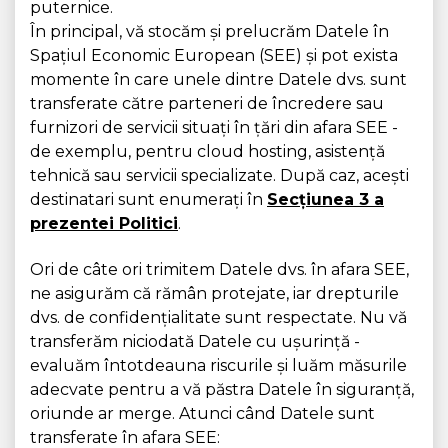
puternice.
În principal, vă stocăm și prelucrăm Datele în
Spațiul Economic European (SEE) și pot exista
momente în care unele dintre Datele dvs. sunt
transferate către parteneri de încredere sau
furnizori de servicii situați în țări din afara SEE -
de exemplu, pentru cloud hosting, asistență
tehnică sau servicii specializate. După caz, acești
destinatari sunt enumerați în
Secțiunea 3 a
prezentei Politici
.
Ori de câte ori trimitem Datele dvs. în afara SEE,
ne asigurăm că rămân protejate, iar drepturile
dvs. de confidențialitate sunt respectate. Nu vă
transferăm niciodată Datele cu ușurință -
evaluăm întotdeauna riscurile și luăm măsurile
adecvate pentru a vă păstra Datele în siguranță,
oriunde ar merge. Atunci când Datele sunt
transferate în afara SEE: