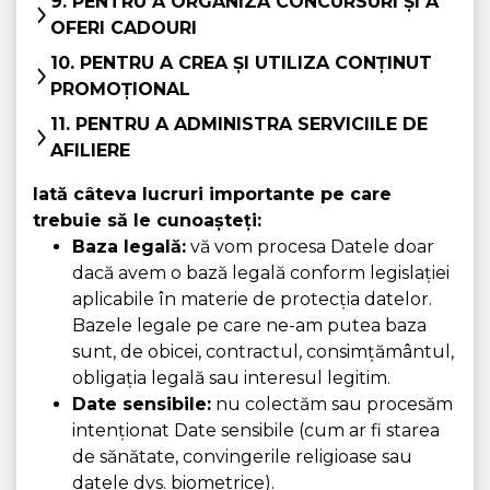
9. PENTRU A ORGANIZA CONCURSURI ȘI A
OFERI CADOURI
10. PENTRU A CREA ȘI UTILIZA CONȚINUT
PROMOȚIONAL
11. PENTRU A ADMINISTRA SERVICIILE DE
AFILIERE
Iată câteva lucruri importante pe care
trebuie să le cunoașteți:
Baza legală:
vă vom procesa Datele doar
dacă avem o bază legală conform legislației
aplicabile în materie de protecția datelor.
Bazele legale pe care ne-am putea baza
sunt, de obicei, contractul, consimțământul,
obligația legală sau interesul legitim.
Date sensibile:
nu colectăm sau procesăm
intenționat Date sensibile (cum ar fi starea
de sănătate, convingerile religioase sau
datele dvs. biometrice).