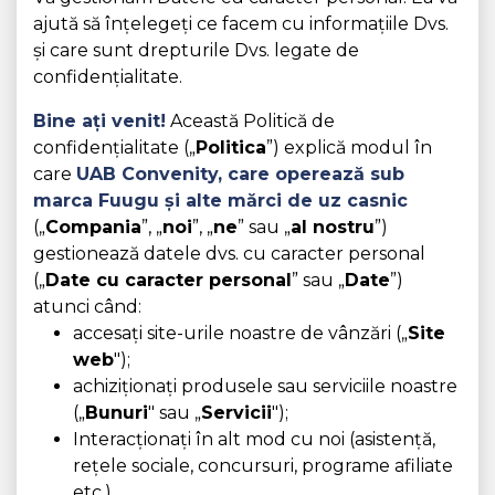
ajută să înțelegeți ce facem cu informațiile Dvs.
și care sunt drepturile Dvs. legate de
confidențialitate.
Bine ați venit!
Această Politică de
confidențialitate („
Politica
”) explică modul în
care
UAB Convenity,
care operează sub
marca Fuugu și alte mărci de uz casnic
(„
Compania
”, „
noi
”, „
ne
” sau „
al nostru
”)
gestionează datele dvs. cu caracter personal
(„
Date cu caracter personal
” sau „
Date
”)
atunci când:
accesați site-urile noastre de vânzări („
Site
web
");
achiziționați produsele sau serviciile noastre
(„
Bunuri
" sau „
Servicii
");
Interacționați în alt mod cu noi (asistență,
rețele sociale, concursuri, programe afiliate
etc.).