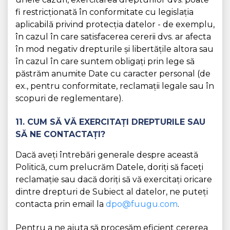
fi restricționată în conformitate cu legislația
aplicabilă privind protecția datelor - de exemplu,
în cazul în care satisfacerea cererii dvs. ar afecta
în mod negativ drepturile și libertățile altora sau
în cazul în care suntem obligați prin lege să
păstrăm anumite Date cu caracter personal (de
ex., pentru conformitate, reclamații legale sau în
scopuri de reglementare).
11. CUM SĂ VĂ EXERCITAȚI DREPTURILE SAU
SĂ NE CONTACTAȚI?
Dacă aveți întrebări generale despre această
Politică, cum prelucrăm Datele, doriți să faceți
reclamație sau dacă doriți să vă exercitați oricare
dintre drepturi de Subiect al datelor, ne puteți
contacta prin email la
dpo@fuugu.com
.
Pentru a ne ajuta să procesăm eficient cererea