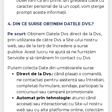
observăm că am primit din greșeală Date cu
caracter personal de la un copil, vom șterge
prompt aceste informații.
4. DIN CE SURSE OBȚINEM DATELE DVS.?
Pe scurt:
Obținem Datele Dvs. direct de la Dvs.,
prin utilizarea de către Dvs. a Site-ului nostru
web, sau de la terți de încredere și surse
publice. Acest lucru ne ajută să ne furnizăm
Serviciile și să rămânem în contact cu Dvs.
Putem colecta Date din următoarele surse:
Direct de la Dvs.:
când plasați o comandă,
ne contactați pentru asistență sau întrebări,
completați formulare, sondaje, participați la
concursuri sau campanii promoționale.
Automat prin tehnologie:
atunci când
accesați sau interacționați cu Site-ul nostru
web sau cu alte platforme online, colectăm