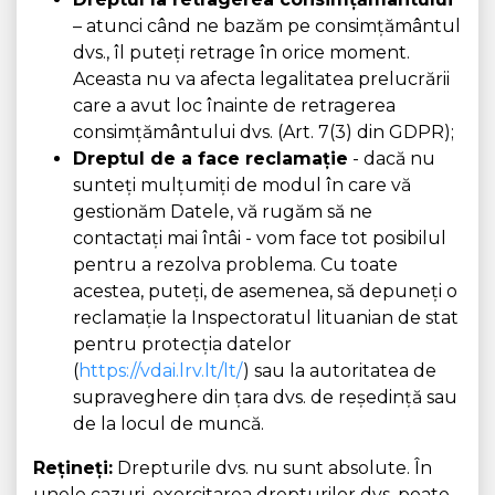
– atunci când ne bazăm pe consimțământul
dvs., îl puteți retrage în orice moment.
Aceasta nu va afecta legalitatea prelucrării
care a avut loc înainte de retragerea
consimțământului dvs. (Art. 7(3) din GDPR);
Dreptul de a face reclamație
- dacă nu
sunteți mulțumiți de modul în care vă
gestionăm Datele, vă rugăm să ne
contactați mai întâi - vom face tot posibilul
pentru a rezolva problema. Cu toate
acestea, puteți, de asemenea, să depuneți o
reclamație la Inspectoratul lituanian de stat
pentru protecția datelor
(
https://vdai.lrv.lt/lt/
) sau la autoritatea de
supraveghere din țara dvs. de reședință sau
de la locul de muncă.
Rețineți:
Drepturile dvs. nu sunt absolute. În
unele cazuri, exercitarea drepturilor dvs. poate