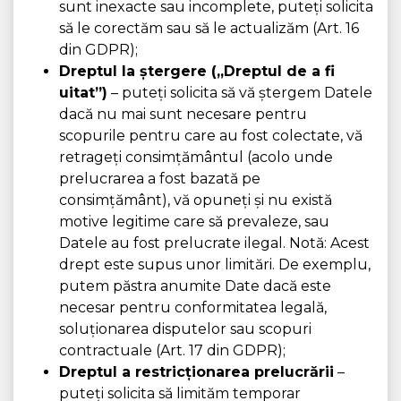
sunt inexacte sau incomplete, puteți solicita
să le corectăm sau să le actualizăm (Art. 16
din GDPR);
Dreptul la ștergere („Dreptul de a fi
uitat”)
– puteți solicita să vă ștergem Datele
dacă nu mai sunt necesare pentru
scopurile pentru care au fost colectate, vă
retrageți consimțământul (acolo unde
prelucrarea a fost bazată pe
consimțământ), vă opuneți și nu există
motive legitime care să prevaleze, sau
Datele au fost prelucrate ilegal. Notă: Acest
drept este supus unor limitări. De exemplu,
putem păstra anumite Date dacă este
necesar pentru conformitatea legală,
soluționarea disputelor sau scopuri
contractuale (Art. 17 din GDPR);
Dreptul a restricționarea prelucrării
–
puteți solicita să limităm temporar