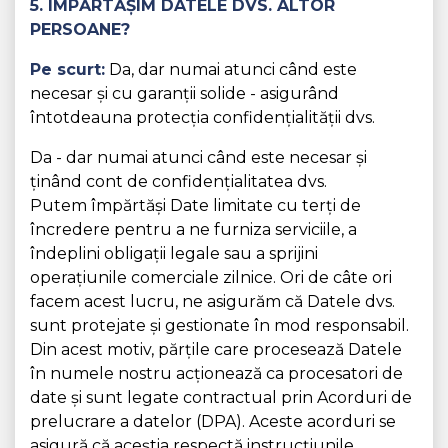
5. ÎMPĂRTĂȘIM DATELE DVS. ALTOR
PERSOANE?
Pe scurt:
Da, dar numai atunci când este
necesar și cu garanții solide - asigurând
întotdeauna protecția confidențialității dvs.
Da - dar numai atunci când este necesar și
ținând cont de confidențialitatea dvs.
Putem împărtăși Date limitate cu terți de
încredere pentru a ne furniza serviciile, a
îndeplini obligații legale sau a sprijini
operațiunile comerciale zilnice. Ori de câte ori
facem acest lucru, ne asigurăm că Datele dvs.
sunt protejate și gestionate în mod responsabil.
Din acest motiv, părțile care procesează Datele
în numele nostru acționează ca procesatori de
date și sunt legate contractual prin Acorduri de
prelucrare a datelor (DPA). Aceste acorduri se
asigură că aceștia respectă instrucțiunile