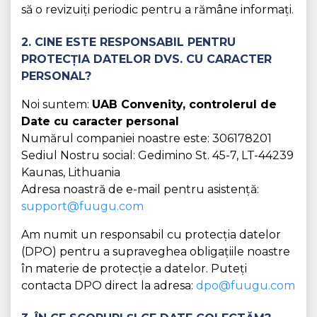
să o revizuiți periodic pentru a rămâne informați.
2. CINE ESTE RESPONSABIL PENTRU
PROTECȚIA DATELOR DVS. CU CARACTER
PERSONAL?
Noi suntem:
UAB Convenity, controlerul de
Date cu caracter personal
Numărul companiei noastre este: 306178201
Sediul Nostru social: Gedimino St. 45-7, LT-44239
Kaunas, Lithuania
Adresa noastră de e-mail pentru asistență:
support@fuugu.com
Am numit un responsabil cu protecția datelor
(DPO) pentru a supraveghea obligațiile noastre
în materie de protecție a datelor. Puteți
contacta DPO direct la adresa:
dpo@fuugu.com