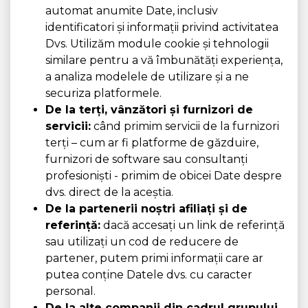
automat anumite Date, inclusiv
identificatori și informații privind activitatea
Dvs. Utilizăm module cookie și tehnologii
similare pentru a vă îmbunătăți experiența,
a analiza modelele de utilizare și a ne
securiza platformele.
De la terți, vânzători și furnizori de
servicii:
când primim servicii de la furnizori
terți – cum ar fi platforme de găzduire,
furnizori de software sau consultanți
profesioniști - primim de obicei Date despre
dvs. direct de la aceștia.
De la partenerii noștri afiliați și de
referință:
dacă accesați un link de referință
sau utilizați un cod de reducere de
partener, putem primi informații care ar
putea conține Datele dvs. cu caracter
personal.
De la alte companii din cadrul grupului