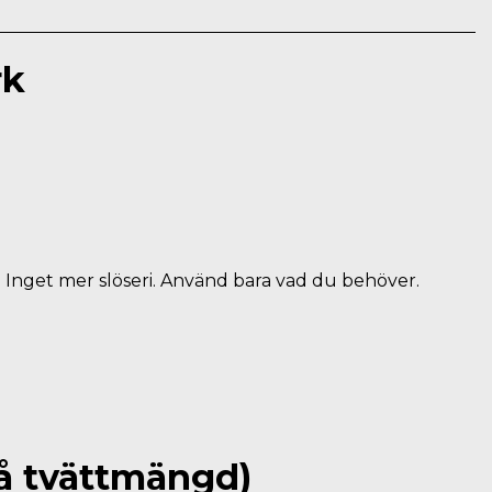
rk
Inget mer slöseri. Använd bara vad du behöver.
å tvättmängd)