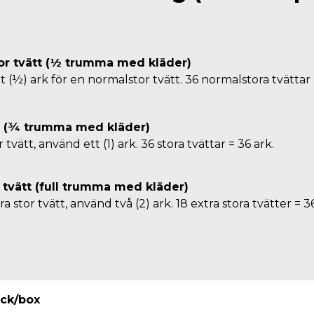
or tvätt (½ trumma med kläder)
 (½) ark för en normalstor tvätt. 36 normalstora tvättar =
tt (¾ trumma med kläder)
 tvätt, använd ett (1) ark. 36 stora tvättar = 36 ark.
r tvätt (full trumma med kläder)
a stor tvätt, använd två (2) ark. 18 extra stora tvätter = 3
ck/box