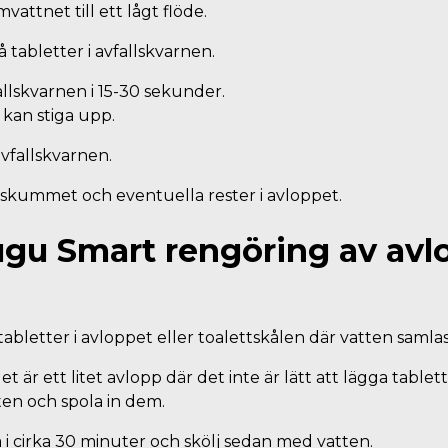
vattnet till ett lågt flöde.
å tabletter i avfallskvarnen.
allskvarnen i 15-30 sekunder.
an stiga upp.
vfallskvarnen.
 skummet och eventuella rester i avloppet.
gu Smart rengöring av avl
tabletter i avloppet eller toalettskålen där vatten samlas
t är ett litet avlopp där det inte är lätt att lägga tablet
ten och spola in dem.
å i cirka 30 minuter och skölj sedan med vatten.