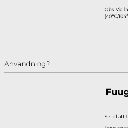
Obs: Vid l
(40°C/104°
Användning?
Fuug
Se till at