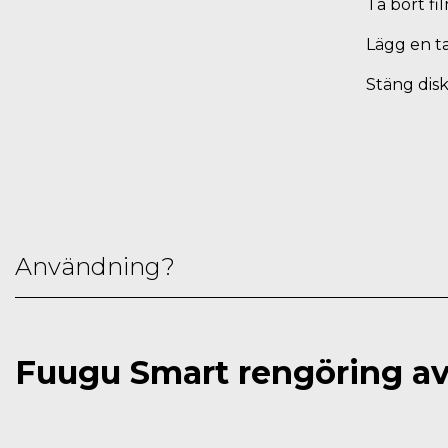
Ta bort f
Lägg en ta
Stäng dis
Användning?
Fuugu Smart rengöring av