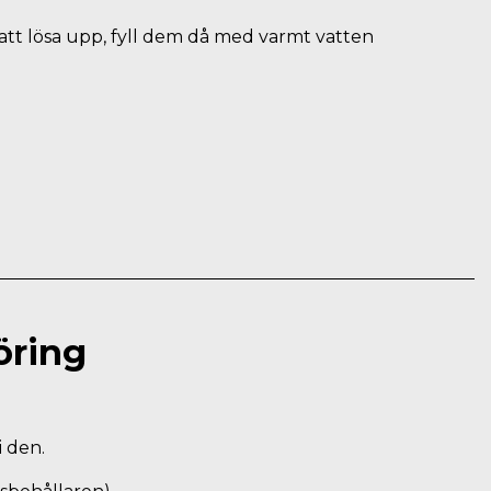
 att lösa upp, fyll dem då med varmt vatten
öring
i den.