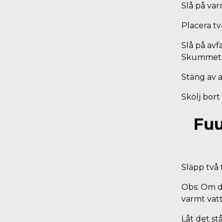
Slå på varm
Placera tv
Slå på avf
Skummet k
Stäng av a
Skölj bort
Fuu
Släpp två 
Obs: Om de
varmt vat
Låt det st