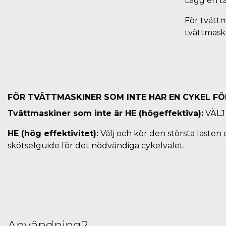
Lägg en ta
För tvätt
tvättmaski
FÖR TVÄTTMASKINER SOM INTE HAR EN CYKEL FÖ
Tvättmaskiner som inte är HE (högeffektiva):
VÄLJ 
HE (hög effektivitet):
Välj och kör den största lasten
skötselguide för det nödvändiga cykelvalet.
Användning?