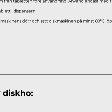
ilm från tabletten före användning. Använd endast med t
blett i dispensern.
kmaskinens dörr och sätt diskmaskinen på minst 60°C löp
 diskho: