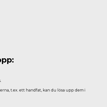
opp:
.
terna, t.ex. ett handfat, kan du lösa upp dem i