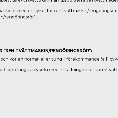
blett direkt i tvätttrumman. (Lägg den inte i tvättmedel
maskiner med en cykel för ren tvättmaskin/rengöringsrör
n/rengöringsrör".
R "REN TVÄTTMASKIN/RENGÖRINGSRÖR":
och kör en normal eller tung (i förekommande fall) cyke
 och den längsta cykeln med inställningen för varmt vatt