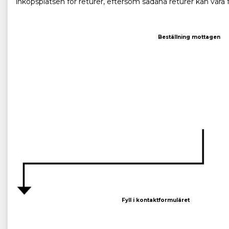
inköpsplatsen för returer, eftersom sådana returer kan vara fö
Beställning mottagen
Fyll i kontaktformuläret