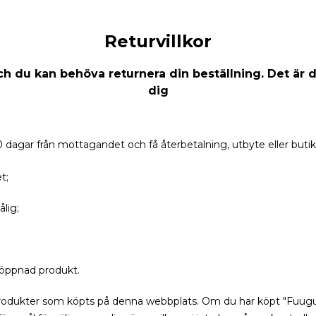
Returvillkor
och du kan behöva returnera din beställning. Det är d
dig
dagar från mottagandet och få återbetalning, utbyte eller butiks
t;
lig;
 oöppnad produkt.
produkter som köpts på denna webbplats. Om du har köpt "Fuugu"-p