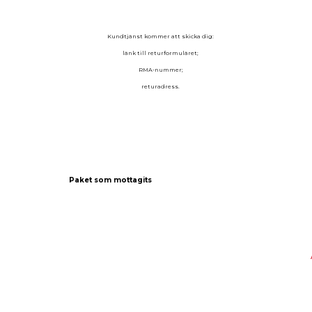
Kundtjänst kommer att skicka dig:
länk till returformuläret;
RMA-nummer;
returadress.
Paket som mottagits