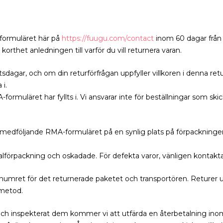
tformuläret här på
https://fuugu.com/contact
inom 60 dagar från a
rthet anledningen till varför du vill returnera varan.
sdagar, och om din returförfrågan uppfyller villkoren i denna retu
 i.
ormuläret har fyllts i. Vi ansvarar inte för beställningar som skic
t medföljande RMA-formuläret på en synlig plats på förpackningen
ginalförpackning och oskadade. För defekta varor, vänligen konta
umret för det returnerade paketet och transportören. Returer ut
smetod.
ch inspekterat dem kommer vi att utfärda en återbetalning inom 