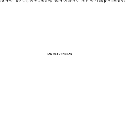
remål för säljarens policy över vilken vi inte har någon kontroll.
KAN RETURNERAS