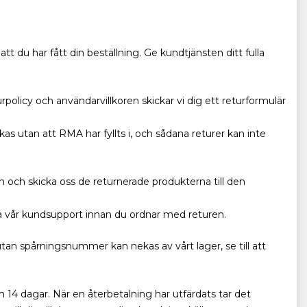
tt du har fått din beställning. Ge kundtjänsten ditt fulla
rpolicy och användarvillkoren skickar vi dig ett returformulär
kas utan att RMA har fyllts i, och sådana returer kan inte
 och skicka oss de returnerade produkterna till den
kta vår kundsupport innan du ordnar med returen.
an spårningsnummer kan nekas av vårt lager, se till att
14 dagar. När en återbetalning har utfärdats tar det