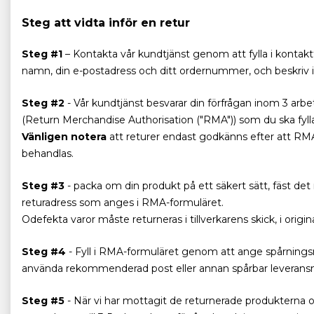
Steg att vidta inför en retur
Steg #1
– Kontakta vår kundtjänst genom att fylla i kontak
namn, din e-postadress och ditt ordernummer, och beskriv i ko
Steg #2
- Vår kundtjänst besvarar din förfrågan inom 3 arbet
(Return Merchandise Authorisation ("RMA")) som du ska fylla
Vänligen notera
att returer endast godkänns efter att RMA-f
behandlas.
Steg #3
- packa om din produkt på ett säkert sätt, fäst de
returadress som anges i RMA-formuläret.
Odefekta varor måste returneras i tillverkarens skick, i ori
Steg #4
- Fyll i RMA-formuläret genom att ange spårningsn
använda rekommenderad post eller annan spårbar leveran
Steg #5
- När vi har mottagit de returnerade produkterna o