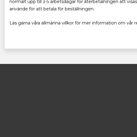
normalt upp till 3-5 arbetsdagar för återbetalningen att visa
använde för att betala för beställningen.
Läs gärna våra allmänna villkor för mer information om vår r