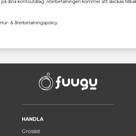
s på dina kontoutdrag. Återbetalningen kommer att skickas tillbaka
etur- & återbetalningspolicy.
HANDLA
Grossist