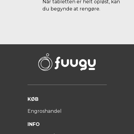
Når tabletten er helt opløst, kan
du begynde at rengøre.
KØB
Engroshandel
INFO