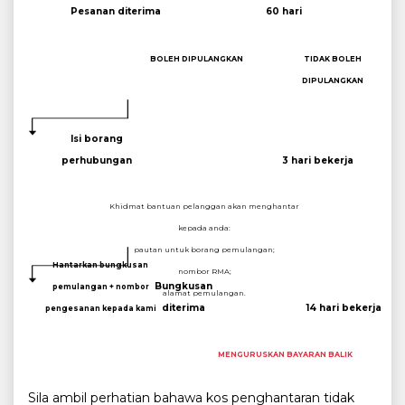
Pesanan diterima
60 hari
BOLEH DIPULANGKAN
TIDAK BOLEH
DIPULANGKAN
Isi borang
perhubungan
3 hari bekerja
Khidmat bantuan pelanggan akan menghantar
kepada anda:
pautan untuk borang pemulangan;
Hantarkan bungkusan
nombor RMA;
Bungkusan
pemulangan + nombor
alamat pemulangan.
diterima
14 hari bekerja
pengesanan kepada kami
MENGURUSKAN BAYARAN BALIK
Sila ambil perhatian bahawa kos penghantaran tidak