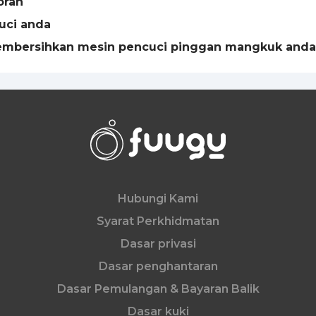
oran
uci anda
embersihkan mesin pencuci pinggan mangkuk anda
Hubungi Kami
Syarat Perkhidmatan
Dasar privasi
Dasar penghantaran
Dasar Pemulangan & Bayaran Balik
Dasar kuki