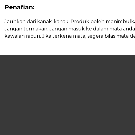
Penafian:
Jauhkan dari kanak-kanak. Produk boleh menimbulkan
Jangan termakan. Jangan masuk ke dalam mata anda. P
kawalan racun. Jika terkena mata, segera bilas mata 