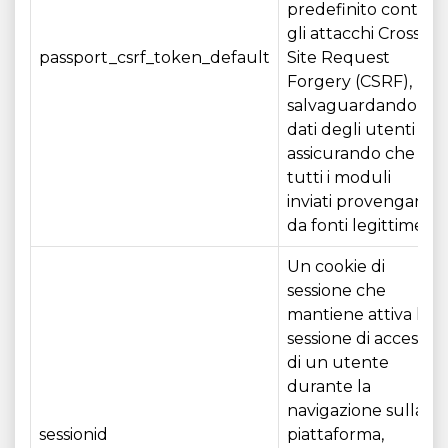
predefinito contro
gli attacchi Cross-
passport_csrf_token_default
Site Request
Forgery (CSRF),
salvaguardando i
dati degli utenti e
assicurando che
tutti i moduli
inviati provengano
da fonti legittime.
Un cookie di
sessione che
mantiene attiva la
sessione di accesso
di un utente
durante la
navigazione sulla
sessionid
piattaforma,