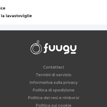
ice
la lavastoviglie
Contattaci
Termini di servizio
Informativa sulla privacy
Politica di spedizione
Politica dei resi e rimborsi
Politica sui cookie