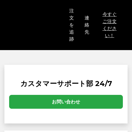
注
今すぐ
文
連
ご注文
を
絡
くださ
追
先
い！
跡
カスタマーサポート部 24/7
お問い合わせ