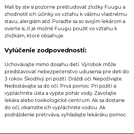
Mali by ste si pozorne preštudovať zložky Fuugu a
zhodnotiť ich účinky vo vzťahu k vášmu vlastnému
stavu, alergiám atď. Poraďte sa so svojím lekárom a
overte si, či je možné Fuugu použiť vo vzťahu k
zložkám, ktoré obsahuje.
Vylúčenie zodpovednosti:
Uchovávajte mimo dosahu detí. Výrobok môže
predstavovať nebezpečenstvo udusenia pre deti do
3 rokov. Škodlivý pri požití. Dráždi oči. Nepožívajte.
Nedostávajte sa do očí. Prvá pomoc: Pri požití si
vypláchnite ústa a vypite pohár vody. Zavolajte
lekára alebo toxikologické centrum. Ak sa dostane
do očí, okamžite ich vypláchnite vodou. Ak
podráždenie pretrváva, vyhľadajte lekársku pomoc.