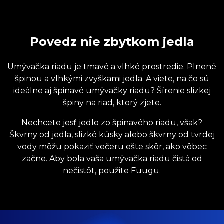
Povedz nie zbytkom jedla
Umývačka riadu je tmavé a vlhké prostredie. Plnené
špinou a vlhkými zvyškami jedla. A viete, na čo sú
ideálne aj špinavé umývačky riadu? Šírenie slizkej
špiny na riad, ktorý zjete.
Nechcete jesť jedlo zo špinavého riadu, však?
Škvrny od jedla, slizké kúsky alebo škvrny od tvrdej
vody môžu pokaziť večeru ešte skôr, ako vôbec
začne. Aby bola vaša umývačka riadu čistá od
nečistôt, použite Fuugu.