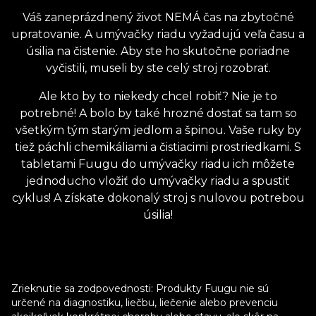
Váš zaneprázdnený život NEMÁ čas na zbytočné
upratovanie. A umývačky riadu vyžadujú veľa času a
úsilia na čistenie. Aby ste ho skutočne poriadne
vyčistili, museli by ste celý stroj rozobrať.
Ale kto by to niekedy chcel robiť? Nie je to
potrebné! A bolo by také hrozné dostať sa tam so
všetkým tým starým jedlom a špinou. Vaše ruky by
tiež páchli chemikáliami a čistiacimi prostriedkami. S
tabletami Fuugu do umývačky riadu ich môžete
jednoducho vložiť do umývačky riadu a spustiť
cyklus! A získate dokonalý stroj s nulovou potrebou
úsilia!
Zrieknutie sa zodpovednosti: Produkty Fuugu nie sú
určené na diagnostiku, liečbu, liečenie alebo prevenciu