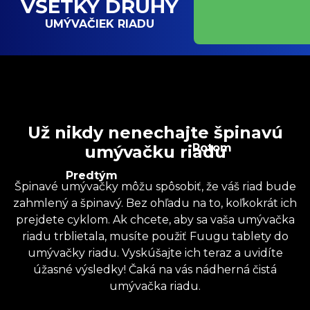
VŠETKY DRUHY
UMÝVAČIEK RIADU
Už nikdy nenechajte špinavú
Potom
umývačku riadu
Predtým
Špinavé umývačky môžu spôsobiť, že váš riad bude
zahmlený a špinavý. Bez ohľadu na to, koľkokrát ich
prejdete cyklom. Ak chcete, aby sa vaša umývačka
riadu trblietala, musíte použiť Fuugu tablety do
umývačky riadu. Vyskúšajte ich teraz a uvidíte
úžasné výsledky! Čaká na vás nádherná čistá
umývačka riadu.