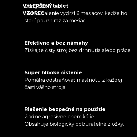
VYLEPŠENÝ
Len jeden tablet
VZOREC
Jedno balenie vydrží 6 mesiacov, keďže ho
stačí použiť raz za mesiac.
Efektívne a bez námahy
Získajte čistý stroj bez drhnutia alebo práce
Super hlboké čistenie
Pomáha odstraňovať mastnotu z každej
časti vášho stroja.
Riešenie bezpečné na použitie
Žiadne agresívne chemikálie.
Obsahuje biologicky odbúrateľné zložky.