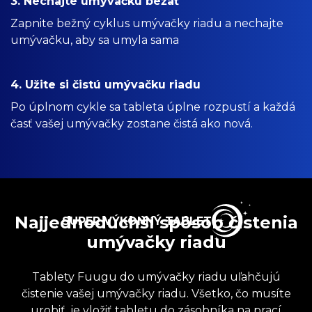
3. Nechajte umývačku bežať
Zapnite bežný cyklus umývačky riadu a nechajte
umývačku, aby sa umyla sama
4. Užite si čistú umývačku riadu
Po úplnom cykle sa tableta úplne rozpustí a každá
časť vašej umývačky zostane čistá ako nová.
Najjednoduchší spôsob čistenia
SUPER VÝKONNÝ TABLET
umývačky riadu
Tablety Fuugu do umývačky riadu uľahčujú
čistenie vašej umývačky riadu. Všetko, čo musíte
urobiť, je vložiť tabletu do zásobníka na prací