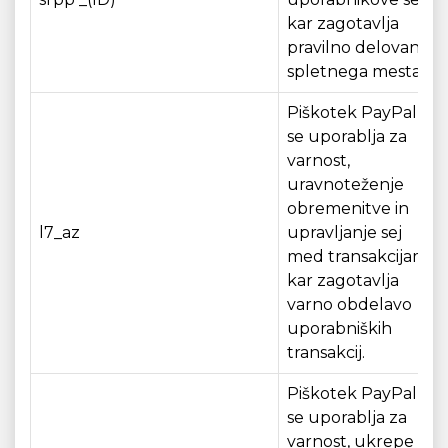
kar zagotavlja
pravilno delovanje
spletnega mesta.
Piškotek PayPal, ki
se uporablja za
varnost,
uravnoteženje
obremenitve in
l7_az
upravljanje sej
med transakcijami,
kar zagotavlja
varno obdelavo
uporabniških
transakcij.
Piškotek PayPal, ki
se uporablja za
varnost, ukrepe