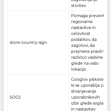
storitev.
Pomaga preveriti
regionalne
nastavitve in
celovitost
podatkov, da
store-country-sign
zagotovi, da
prejmete pravilno
različico vsebine
glede na vašo
lokacijo.
Googlov piškotek,
ki se uporablja za
shranjevanje
SOCS
uporabnikovih
izbir glede soglasja
in nastavitev