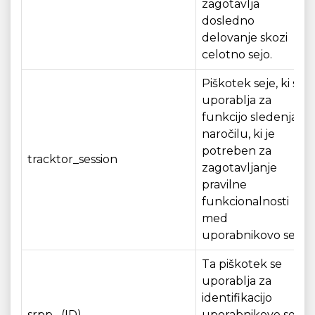
zagotavlja
dosledno
delovanje skozi
celotno sejo.
Piškotek seje, ki se
uporablja za
funkcijo sledenja
naročilu, ki je
potreben za
tracktor_session
zagotavljanje
pravilne
funkcionalnosti
med
uporabnikovo sejo.
Ta piškotek se
uporablja za
identifikacijo
srpp _(ID)
uporabnikove seje,