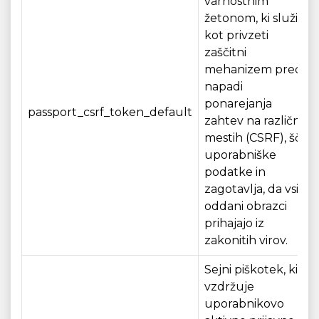
varnostnim
žetonom, ki služi
kot privzeti
zaščitni
mehanizem pred
napadi
ponarejanja
passport_csrf_token_default
zahtev na različnih
mestih (CSRF), ščiti
uporabniške
podatke in
zagotavlja, da vsi
oddani obrazci
prihajajo iz
zakonitih virov.
Sejni piškotek, ki
vzdržuje
uporabnikovo