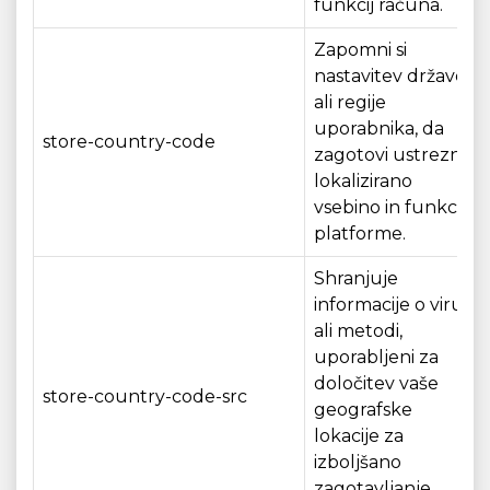
funkcij računa.
Zapomni si
nastavitev države
ali regije
uporabnika, da
store-country-code
zagotovi ustrezno
lokalizirano
vsebino in funkcije
platforme.
Shranjuje
informacije o viru
ali metodi,
uporabljeni za
določitev vaše
store-country-code-src
geografske
lokacije za
izboljšano
zagotavljanje