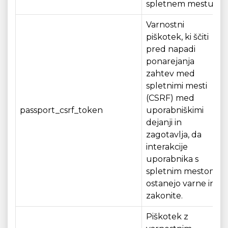
spletnem mestu.
Varnostni
piškotek, ki ščiti
pred napadi
ponarejanja
zahtev med
spletnimi mesti
(CSRF) med
passport_csrf_token
uporabniškimi
dejanji in
zagotavlja, da
interakcije
uporabnika s
spletnim mestom
ostanejo varne in
zakonite.
Piškotek z