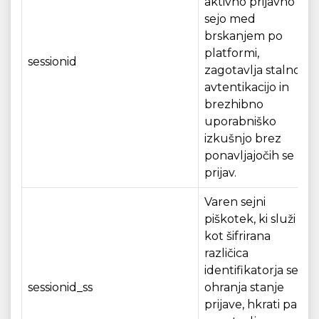
aktivno prijavno
sejo med
brskanjem po
platformi,
sessionid
zagotavlja stalno
avtentikacijo in
brezhibno
uporabniško
izkušnjo brez
ponavljajočih se
prijav.
Varen sejni
piškotek, ki služi
kot šifrirana
različica
identifikatorja seje,
sessionid_ss
ohranja stanje
prijave, hkrati pa