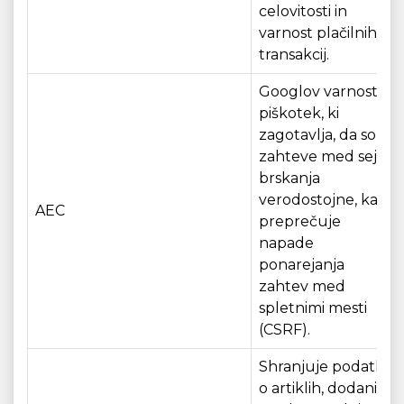
celovitosti in
varnost plačilnih
transakcij.
Googlov varnostni
piškotek, ki
zagotavlja, da so
zahteve med sejo
brskanja
verodostojne, kar
AEC
preprečuje
napade
ponarejanja
zahtev med
spletnimi mesti
(CSRF).
Shranjuje podatke
o artiklih, dodanih