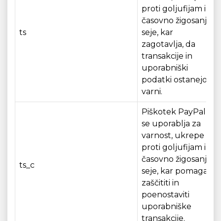
proti goljufijam in
časovno žigosanje
ts
seje, kar
zagotavlja, da
transakcije in
uporabniški
podatki ostanejo
varni.
Piškotek PayPal, ki
se uporablja za
varnost, ukrepe
proti goljufijam in
časovno žigosanje
ts_c
seje, kar pomaga
zaščititi in
poenostaviti
uporabniške
transakcije.