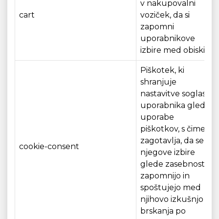
v nakupovalni
cart
voziček, da si
zapomni
uporabnikove
izbire med obiski.
Piškotek, ki
shranjuje
nastavitve soglasja
uporabnika glede
uporabe
piškotkov, s čimer
zagotavlja, da se
cookie-consent
njegove izbire
glede zasebnosti
zapomnijo in
spoštujejo med
njihovo izkušnjo
brskanja po