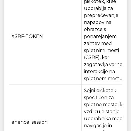
piškotek, ki se
uporablja za
preprečevanje
napadov na
obrazce s
XSRF-TOKEN
ponarejanjem
zahtev med
spletnimi mesti
(CSRF), kar
zagotavlja varne
interakcije na
spletnem mestu.
Sejni piškotek,
specifičen za
spletno mesto, ki
vzdržuje stanje
uporabnika med
enence_session
navigacijo in