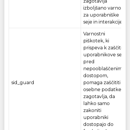
zagotavlja
izboljšano varnost
za uporabniške
seje in interakcije.
Varnostni
piškotek, ki
prispeva k zaščiti
uporabnikove seje
pred
nepooblaščenim
dostopom,
sid_guard
pomaga zaščititi
osebne podatke in
zagotavlja, da
lahko samo
zakoniti
uporabniki
dostopajo do