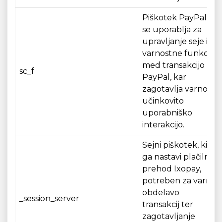
Piškotek PayPal, ki
se uporablja za
upravljanje seje in
varnostne funkcije
med transakcijo
sc_f
PayPal, kar
zagotavlja varno in
učinkovito
uporabniško
interakcijo.
Sejni piškotek, ki
ga nastavi plačilni
prehod Ixopay,
potreben za varno
obdelavo
_session_server
transakcij ter
zagotavljanje