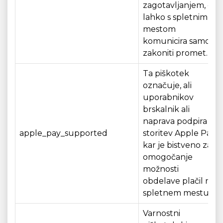
zagotavljanjem, da
lahko s spletnim
mestom
komunicira samo
zakoniti promet.
Ta piškotek
označuje, ali
uporabnikov
brskalnik ali
naprava podpira
apple_pay_supported
storitev Apple Pay,
kar je bistveno za
omogočanje
možnosti
obdelave plačil na
spletnem mestu.
Varnostni