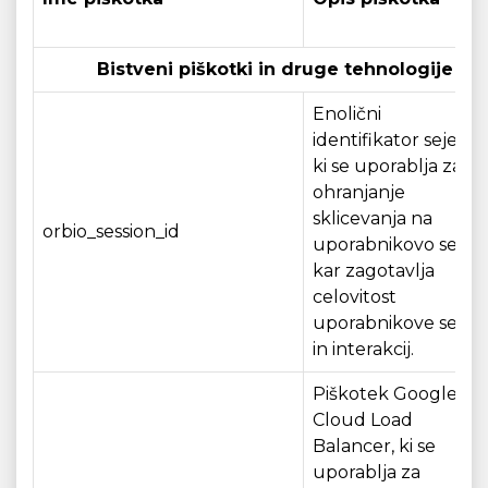
Bistveni piškotki in druge tehnologije sle
Enolični
identifikator seje,
ki se uporablja za
ohranjanje
sklicevanja na
orbio_session_id
uporabnikovo sejo,
kar zagotavlja
celovitost
uporabnikove seje
in interakcij.
Piškotek Google
Cloud Load
Balancer, ki se
uporablja za