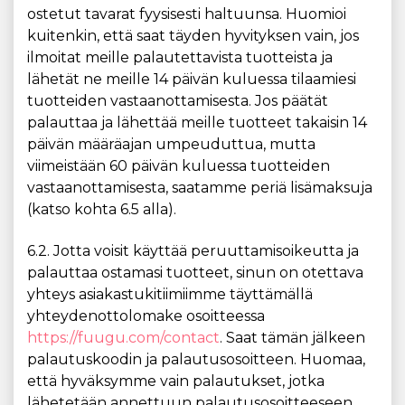
ostetut tavarat fyysisesti haltuunsa. Huomioi
kuitenkin, että saat täyden hyvityksen vain, jos
ilmoitat meille palautettavista tuotteista ja
lähetät ne meille 14 päivän kuluessa tilaamiesi
tuotteiden vastaanottamisesta. Jos päätät
palauttaa ja lähettää meille tuotteet takaisin 14
päivän määräajan umpeuduttua, mutta
viimeistään 60 päivän kuluessa tuotteiden
vastaanottamisesta, saatamme periä lisämaksuja
(katso kohta 6.5 alla).
6.2. Jotta voisit käyttää peruuttamisoikeutta ja
palauttaa ostamasi tuotteet, sinun on otettava
yhteys asiakastukitiimiimme täyttämällä
yhteydenottolomake osoitteessa
https://fuugu.com/contact
. Saat tämän jälkeen
palautuskoodin ja palautusosoitteen. Huomaa,
että hyväksymme vain palautukset, jotka
lähetetään annettuun palautusosoitteeseen