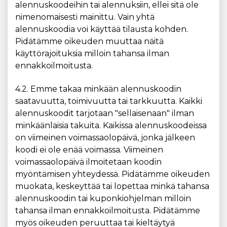
alennuskoodeihin tai alennuksiin, ellei sitä ole
nimenomaisesti mainittu. Vain yhtä
alennuskoodia voi käyttää tilausta kohden.
Pidätämme oikeuden muuttaa näitä
käyttörajoituksia milloin tahansa ilman
ennakkoilmoitusta.
4.2. Emme takaa minkään alennuskoodin
saatavuutta, toimivuutta tai tarkkuutta. Kaikki
alennuskoodit tarjotaan "sellaisenaan" ilman
minkäänlaisia ​​takuita. Kaikissa alennuskoodeissa
on viimeinen voimassaolopäivä, jonka jälkeen
koodi ei ole enää voimassa. Viimeinen
voimassaolopäivä ilmoitetaan koodin
myöntämisen yhteydessä. Pidätämme oikeuden
muokata, keskeyttää tai lopettaa minkä tahansa
alennuskoodin tai kuponkiohjelman milloin
tahansa ilman ennakkoilmoitusta. Pidätämme
myös oikeuden peruuttaa tai kieltäytyä