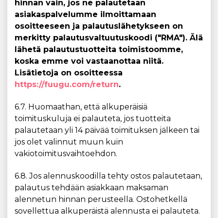
hinnan vain, jos ne palautetaan
asiakaspalvelumme ilmoittamaan
osoitteeseen ja palautuslähetykseen on
merkitty palautusvaltuutuskoodi ("RMA"). Älä
lähetä palautustuotteita toimistoomme,
koska emme voi vastaanottaa niitä.
Lisätietoja on osoitteessa
https://fuugu.com/return
.
6.7. Huomaathan, että alkuperäisiä
toimituskuluja ei palauteta, jos tuotteita
palautetaan yli 14 päivää toimituksen jälkeen tai
jos olet valinnut muun kuin
vakiotoimitusvaihtoehdon.
6.8. Jos alennuskoodilla tehty ostos palautetaan,
palautus tehdään asiakkaan maksaman
alennetun hinnan perusteella. Ostohetkellä
sovellettua alkuperäistä alennusta ei palauteta.