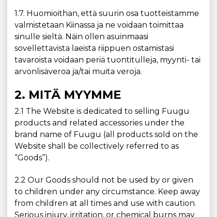
1.7. Huomioithan, että suurin osa tuotteistamme
valmistetaan Kiinassa ja ne voidaan toimittaa
sinulle sieltä. Näin ollen asuinmaasi
sovellettavista laeista riippuen ostamistasi
tavaroista voidaan periä tuontitulleja, myynti- tai
arvonlisäveroa ja/tai muita veroja.
2. MITÄ MYYMME
2.1 The Website is dedicated to selling Fuugu
products and related accessories under the
brand name of Fuugu (all products sold on the
Website shall be collectively referred to as
“Goods”).
2.2 Our Goods should not be used by or given
to children under any circumstance. Keep away
from children at all times and use with caution.
Serious injury, irritation, or chemical burns may