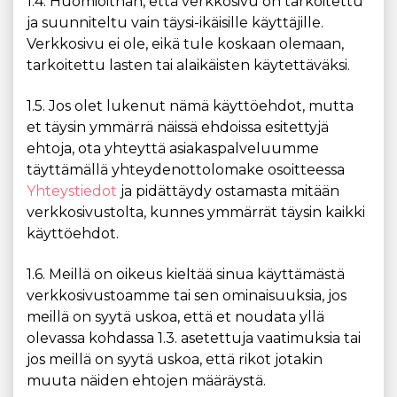
1.4. Huomioithan, että verkkosivu on tarkoitettu
ja suunniteltu vain täysi-ikäisille käyttäjille.
Verkkosivu ei ole, eikä tule koskaan olemaan,
tarkoitettu lasten tai alaikäisten käytettäväksi.
1.5. Jos olet lukenut nämä käyttöehdot, mutta
et täysin ymmärrä näissä ehdoissa esitettyjä
ehtoja, ota yhteyttä asiakaspalveluumme
täyttämällä yhteydenottolomake osoitteessa
Yhteystiedot
ja pidättäydy ostamasta mitään
verkkosivustolta, kunnes ymmärrät täysin kaikki
käyttöehdot.
1.6. Meillä on oikeus kieltää sinua käyttämästä
verkkosivustoamme tai sen ominaisuuksia, jos
meillä on syytä uskoa, että et noudata yllä
olevassa kohdassa 1.3. asetettuja vaatimuksia tai
jos meillä on syytä uskoa, että rikot jotakin
muuta näiden ehtojen määräystä.