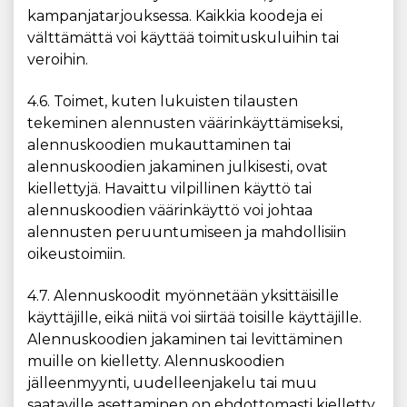
kampanjatarjouksessa. Kaikkia koodeja ei
välttämättä voi käyttää toimituskuluihin tai
veroihin.
4.6. Toimet, kuten lukuisten tilausten
tekeminen alennusten väärinkäyttämiseksi,
alennuskoodien mukauttaminen tai
alennuskoodien jakaminen julkisesti, ovat
kiellettyjä. Havaittu vilpillinen käyttö tai
alennuskoodien väärinkäyttö voi johtaa
alennusten peruuntumiseen ja mahdollisiin
oikeustoimiin.
4.7. Alennuskoodit myönnetään yksittäisille
käyttäjille, eikä niitä voi siirtää toisille käyttäjille.
Alennuskoodien jakaminen tai levittäminen
muille on kielletty. Alennuskoodien
jälleenmyynti, uudelleenjakelu tai muu
saataville asettaminen on ehdottomasti kielletty.