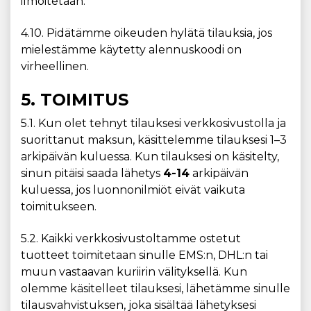
ilmoitetaan.
4.10. Pidätämme oikeuden hylätä tilauksia, jos
mielestämme käytetty alennuskoodi on
virheellinen.
5. TOIMITUS
5.1. Kun olet tehnyt tilauksesi verkkosivustolla ja
suorittanut maksun, käsittelemme tilauksesi 1–3
arkipäivän kuluessa. Kun tilauksesi on käsitelty,
sinun pitäisi saada lähetys
4-14
arkipäivän
kuluessa, jos luonnonilmiöt eivät vaikuta
toimitukseen.
5.2. Kaikki verkkosivustoltamme ostetut
tuotteet toimitetaan sinulle EMS:n, DHL:n tai
muun vastaavan kuriirin välityksellä. Kun
olemme käsitelleet tilauksesi, lähetämme sinulle
tilausvahvistuksen, joka sisältää lähetyksesi