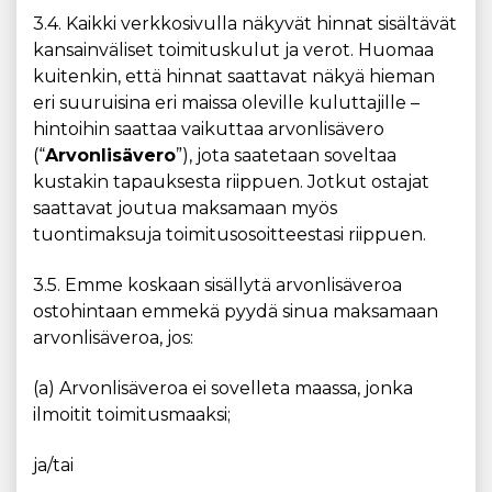
3.4. Kaikki verkkosivulla näkyvät hinnat sisältävät
kansainväliset toimituskulut ja verot. Huomaa
kuitenkin, että hinnat saattavat näkyä hieman
eri suuruisina eri maissa oleville kuluttajille –
hintoihin saattaa vaikuttaa arvonlisävero
(“
Arvonlisävero
”), jota saatetaan soveltaa
kustakin tapauksesta riippuen. Jotkut ostajat
saattavat joutua maksamaan myös
tuontimaksuja toimitusosoitteestasi riippuen.
3.5. Emme koskaan sisällytä arvonlisäveroa
ostohintaan emmekä pyydä sinua maksamaan
arvonlisäveroa, jos:
(a) Arvonlisäveroa ei sovelleta maassa, jonka
ilmoitit toimitusmaaksi;
ja/tai