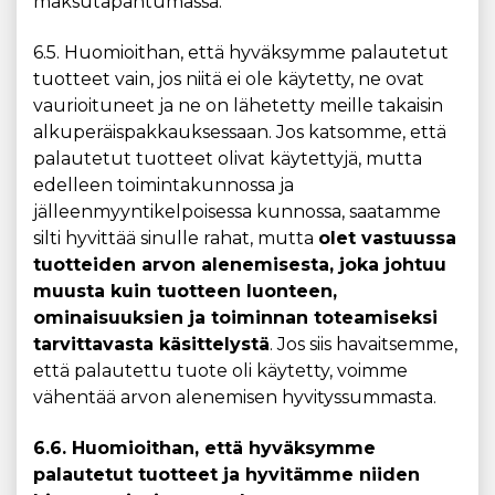
maksutapahtumassa.
6.5. Huomioithan, että hyväksymme palautetut
tuotteet vain, jos niitä ei ole käytetty, ne ovat
vaurioituneet ja ne on lähetetty meille takaisin
alkuperäispakkauksessaan. Jos katsomme, että
palautetut tuotteet olivat käytettyjä, mutta
edelleen toimintakunnossa ja
jälleenmyyntikelpoisessa kunnossa, saatamme
silti hyvittää sinulle rahat, mutta
olet vastuussa
tuotteiden arvon alenemisesta, joka johtuu
muusta kuin tuotteen luonteen,
ominaisuuksien ja toiminnan toteamiseksi
tarvittavasta käsittelystä
. Jos siis havaitsemme,
että palautettu tuote oli käytetty, voimme
vähentää arvon alenemisen hyvityssummasta.
6.6. Huomioithan, että hyväksymme
palautetut tuotteet ja hyvitämme niiden