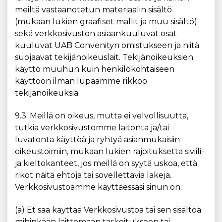
meiltä vastaanotetun materiaalin sisältö
(mukaan lukien graafiset mallit ja muu sisältö)
sekä verkkosivuston asiaankuuluvat osat
kuuluvat UAB Convenityn omistukseen ja niitä
suojaavat tekijänoikeuslait. Tekijänoikeuksien
käyttö muuhun kuin henkilökohtaiseen
käyttöön ilman lupaamme rikkoo
tekijänoikeuksia.
9.3. Meillä on oikeus, mutta ei velvollisuutta,
tutkia verkkosivustomme laitonta ja/tai
luvatonta käyttöä ja ryhtyä asianmukaisiin
oikeustoimiin, mukaan lukien rajoituksetta siviili-
ja kieltokanteet, jos meillä on syytä uskoa, että
rikot näitä ehtoja tai sovellettavia lakeja.
Verkkosivustoamme käyttäessäsi sinun on:
(a) Et saa käyttää Verkkosivustoa tai sen sisältöä
mihinkään laittomaan tarkoitukseen tai