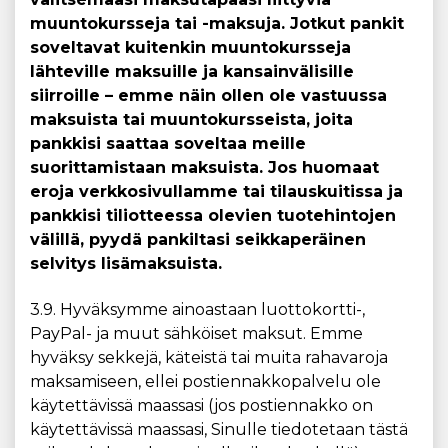
muuntokursseja tai -maksuja. Jotkut pankit
soveltavat kuitenkin muuntokursseja
lähteville maksuille ja kansainvälisille
siirroille – emme näin ollen ole vastuussa
maksuista tai muuntokursseista, joita
pankkisi saattaa soveltaa meille
suorittamistaan maksuista. Jos huomaat
eroja verkkosivullamme tai tilauskuitissa ja
pankkisi tiliotteessa olevien tuotehintojen
välillä, pyydä pankiltasi seikkaperäinen
selvitys lisämaksuista.
3.9. Hyväksymme ainoastaan luottokortti-,
PayPal- ja muut sähköiset maksut. Emme
hyväksy sekkejä, käteistä tai muita rahavaroja
maksamiseen, ellei postiennakkopalvelu ole
käytettävissä maassasi (jos postiennakko on
käytettävissä maassasi, Sinulle tiedotetaan tästä