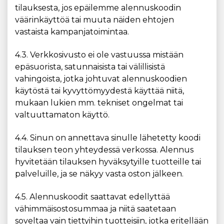
tilauksesta, jos epäilemme alennuskoodin
väärinkäyttöä tai muuta näiden ehtojen
vastaista kampanjatoimintaa.
4.3. Verkkosivusto ei ole vastuussa mistään
epäsuorista, satunnaisista tai välillisistä
vahingoista, jotka johtuvat alennuskoodien
käytöstä tai kyvyttömyydestä käyttää niitä,
mukaan lukien mm. tekniset ongelmat tai
valtuuttamaton käyttö.
4.4. Sinun on annettava sinulle lähetetty koodi
tilauksen teon yhteydessä verkossa. Alennus
hyvitetään tilauksen hyväksytyille tuotteille tai
palveluille, ja se näkyy vasta oston jälkeen.
4.5. Alennuskoodit saattavat edellyttää
vähimmäisostosummaa ja niitä saatetaan
soveltaa vain tiettyihin tuotteisiin, jotka eritellään