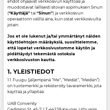
ehdot ohjaavat verkkosivun käyttöäsi ja
muodostavat laillisesti sitovan sopimuksen Sinun
(
“Käyttäjä”
tai
“Sinun”
) ja verkkosivun
operaattorin välillä aina, kun ostat verkkosivulta
jotain.
Jos et ole lukenut ja/tai ymmärtänyt näiden
käyttöehtojen määräyksiä, suosittelemme,
että lopetat verkkosivustomme käytön ja
pidättäydyt tekemästä ostoksia
verkkosivuston kautta.
1. YLEISTIEDOT
1.1. Fuugu (jäljempänä ”Me”, ”Meidät”, ”Meidän”)
on tuotemerkki ja rekisteröity tavaramerkki, jota
käyttää ja ylläpitää:
UAB Convenity
Gedimino St. 45-7, LT-44239 Kaunas, Lithuania