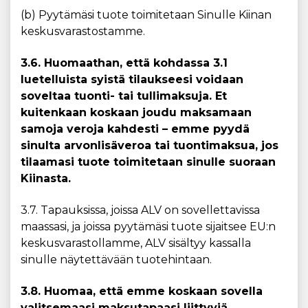
(b) Pyytämäsi tuote toimitetaan Sinulle Kiinan
keskusvarastostamme.
3.6. Huomaathan, että kohdassa 3.1
luetelluista syistä tilaukseesi voidaan
soveltaa tuonti- tai tullimaksuja. Et
kuitenkaan koskaan joudu maksamaan
samoja veroja kahdesti – emme pyydä
sinulta arvonlisäveroa tai tuontimaksua, jos
tilaamasi tuote toimitetaan sinulle suoraan
Kiinasta.
3.7. Tapauksissa, joissa ALV on sovellettavissa
maassasi, ja joissa pyytämäsi tuote sijaitsee EU:n
keskusvarastollamme, ALV sisältyy kassalla
sinulle näytettävään tuotehintaan.
3.8. Huomaa, että emme koskaan sovella
valitsemaasi maksutapaasi liittyviä