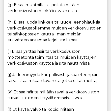
(g) Ei saa muotoilla tai peilata mitään
verkkosivuston minkään sivun osaa;
(h) Ei saa luoda linkkejä tai uudelleenohjauksia
verkkosivustollemme muiden verkkosivustojen
tai sähköpostien kautta ilman meidän
etukäteen antamaa kirjallista lupaa;
(i) Ei saa yrittää häiritä verkkosivuston
moitteetonta toimintaa tai muiden käyttäjien
verkkosivuston käyttöä ja siitä nauttimista;
(j) Jälleenmyydä kaupallisesti, jakaa eteenpäin
tai välittää mitään tavaroita, jotka ostat meiltä;
(k) Et saa häiritä millään tavalla verkkosivuston
turvallisuuteen liittyviä ominaisuuksia;
(l) Et käytä, valvo tai kopioi mitään