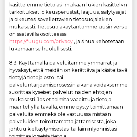
käsittelemme tietojasi, mukaan lukien käsittelyn
tarkoitukset, oikeusperustat, laajuus, säilytysajat
ja oikeutesi sovellettavien tietosuojalakien
mukaisesti. Tietosuojakäytäntömme uusin versio
on saatavilla osoitteessa
https://fuugu.com/privacy
, ja sinua kehotetaan
lukemaan se huolellisesti.
8.3. Käyttämällä palveluitamme ymmärrät ja
hyväksyt, että meidän on kerättävä ja käsiteltävä
tiettyjä tietoja osto- tai
palveluntarjoamisprosessin aikana voidaksemme
suorittaa kyseiset palvelut näiden ehtojen
mukaisesti. Jos et toimita vaadittuja tietoja
määritellyllä tavalla, emme pysty toimittamaan
palveluita emmekä ole vastuussa mistään
palveluiden toimittamatta jättämisestä, joka
johtuu kieltäytymisestäsi tai laiminlyönnistäsi
toimittaa kyseisiä tietoja.