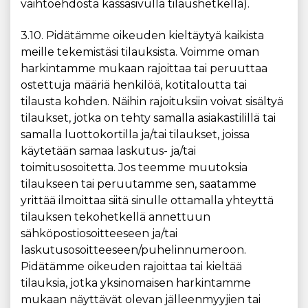
vaihtoehdosta kassasivulla tilaushetkellä).
3.10. Pidätämme oikeuden kieltäytyä kaikista
meille tekemistäsi tilauksista. Voimme oman
harkintamme mukaan rajoittaa tai peruuttaa
ostettuja määriä henkilöä, kotitaloutta tai
tilausta kohden. Näihin rajoituksiin voivat sisältyä
tilaukset, jotka on tehty samalla asiakastilillä tai
samalla luottokortilla ja/tai tilaukset, joissa
käytetään samaa laskutus- ja/tai
toimitusosoitetta. Jos teemme muutoksia
tilaukseen tai peruutamme sen, saatamme
yrittää ilmoittaa siitä sinulle ottamalla yhteyttä
tilauksen tekohetkellä annettuun
sähköpostiosoitteeseen ja/tai
laskutusosoitteeseen/puhelinnumeroon.
Pidätämme oikeuden rajoittaa tai kieltää
tilauksia, jotka yksinomaisen harkintamme
mukaan näyttävät olevan jälleenmyyjien tai