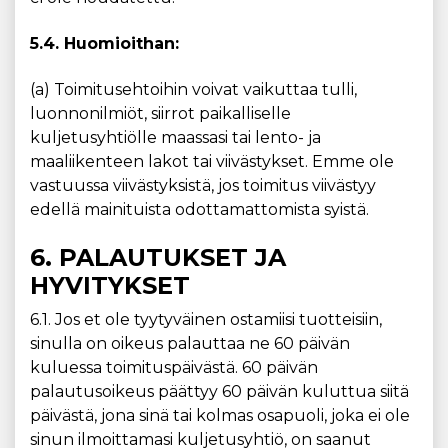
5.4. Huomioithan:
(a) Toimitusehtoihin voivat vaikuttaa tulli,
luonnonilmiöt, siirrot paikalliselle
kuljetusyhtiölle maassasi tai lento- ja
maaliikenteen lakot tai viivästykset. Emme ole
vastuussa viivästyksistä, jos toimitus viivästyy
edellä mainituista odottamattomista syistä.
6. PALAUTUKSET JA
HYVITYKSET
6.1. Jos et ole tyytyväinen ostamiisi tuotteisiin,
sinulla on oikeus palauttaa ne 60 päivän
kuluessa toimituspäivästä. 60 päivän
palautusoikeus päättyy 60 päivän kuluttua siitä
päivästä, jona sinä tai kolmas osapuoli, joka ei ole
sinun ilmoittamasi kuljetusyhtiö, on saanut