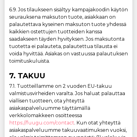
6.9. Jos tilaukseen sisältyy kampajakoodin käytön
seurauksena maksuton tuote, asiakkaan on
palautettava kyseinen maksuton tuote yhdessä
kaikkien ostettujen tuotteiden kanssa
saadakseen täyden hyvityksen. Jos maksutonta
tuotetta ei palauteta, palautettua tilausta ei
voida hyvittää. Asiakas on vastuussa palautuksen
toimituskuluista.
7. TAKUU
7.1. Tuotteillamme on 2 vuoden EU-takuu
valmistusvirheiden varalta. Jos haluat palauttaa
viallisen tuotteen, ota yhteyttä
asiakaspalveluumme täyttämällä
verkkolomakkeen osoitteessa
https://fuugu.com/contact
. Kun otat yhteyttä
asiakaspalveluumme takuuvaatimuksen vuoksi,