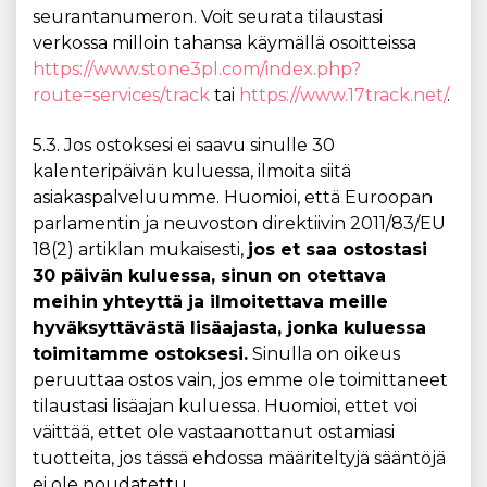
seurantanumeron. Voit seurata tilaustasi
verkossa milloin tahansa käymällä osoitteissa
https://www.stone3pl.com/index.php?
route=services/track
tai
https://www.17track.net/
.
5.3. Jos ostoksesi ei saavu sinulle 30
kalenteripäivän kuluessa, ilmoita siitä
asiakaspalveluumme. Huomioi, että Euroopan
parlamentin ja neuvoston direktiivin 2011/83/EU
18(2) artiklan mukaisesti,
jos et saa ostostasi
30 päivän kuluessa, sinun on otettava
meihin yhteyttä ja ilmoitettava meille
hyväksyttävästä lisäajasta, jonka kuluessa
toimitamme ostoksesi.
Sinulla on oikeus
peruuttaa ostos vain, jos emme ole toimittaneet
tilaustasi lisäajan kuluessa. Huomioi, ettet voi
väittää, ettet ole vastaanottanut ostamiasi
tuotteita, jos tässä ehdossa määriteltyjä sääntöjä
ei ole noudatettu.