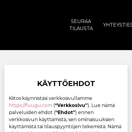
SEURAA
YHTEYSTIE
TILAUSTA
KÄYTTÖEHDOT
Kiitos käynnistäsi verkkosivullamme
https://fuugu.com
(
“Verkkosivu”
). Lue nämä
palveluiden ehdot (
“Ehdot”
) ennen
verkkosivun käyttämistä, sen ominaisuuksien
käyttämistä tai tilauspyyntöjen tekemistä. Nämä