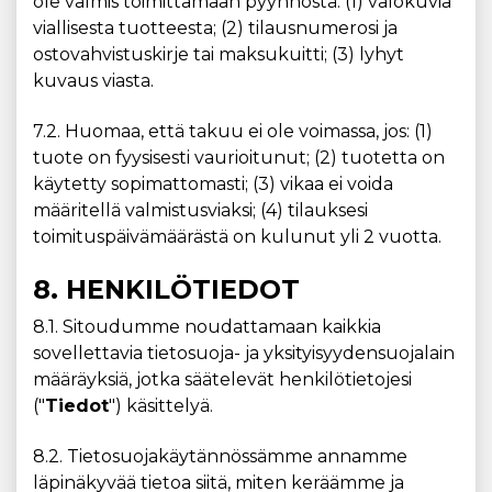
ole valmis toimittamaan pyynnöstä: (1) valokuvia
viallisesta tuotteesta; (2) tilausnumerosi ja
ostovahvistuskirje tai maksukuitti; (3) lyhyt
kuvaus viasta.
7.2. Huomaa, että takuu ei ole voimassa, jos: (1)
tuote on fyysisesti vaurioitunut; (2) tuotetta on
käytetty sopimattomasti; (3) vikaa ei voida
määritellä valmistusviaksi; (4) tilauksesi
toimituspäivämäärästä on kulunut yli 2 vuotta.
8. HENKILÖTIEDOT
8.1. Sitoudumme noudattamaan kaikkia
sovellettavia tietosuoja- ja yksityisyydensuojalain
määräyksiä, jotka säätelevät henkilötietojesi
("
Tiedot
") käsittelyä.
8.2. Tietosuojakäytännössämme annamme
läpinäkyvää tietoa siitä, miten keräämme ja