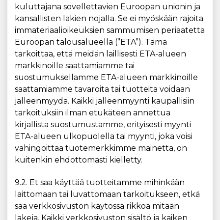
kuluttajana sovellettavien Euroopan unionin ja
kansallisten lakien nojalla. Se ei myöskään rajoita
immateriaalioikeuksien sammumisen periaatetta
Euroopan talousalueella (”ETA”). Tämä
tarkoittaa, että meidän laillisesti ETA-alueen
markkinoille saattamiamme tai
suostumuksellamme ETA-alueen markkinoille
saattamiamme tavaroita tai tuotteita voidaan
jälleenmyydä. Kaikki jälleenmyynti kaupallisiin
tarkoituksiin ilman etukäteen annettua
kirjallista suostumustamme, erityisesti myynti
ETA-alueen ulkopuolella tai myynti, joka voisi
vahingoittaa tuotemerkkimme mainetta, on
kuitenkin ehdottomasti kielletty.
9.2. Et saa käyttää tuotteitamme mihinkään
laittomaan tai luvattomaan tarkoitukseen, etkä
saa verkkosivuston käytössä rikkoa mitään
lakeja. Kaikki verkkosivuston sisältö ja kaiken