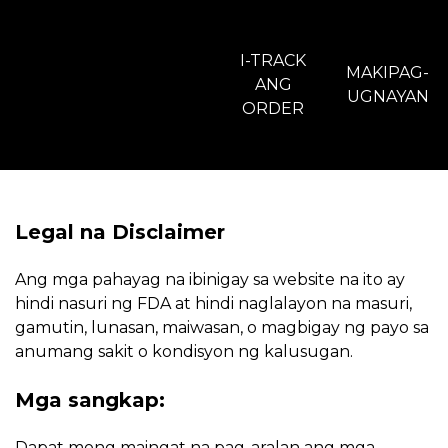
I-TRACK
MAKIPAG-
ANG
UGNAYAN
ORDER
Legal na Disclaimer
Ang mga pahayag na ibinigay sa website na ito ay
hindi nasuri ng FDA at hindi naglalayon na masuri,
gamutin, lunasan, maiwasan, o magbigay ng payo sa
anumang sakit o kondisyon ng kalusugan.
Mga sangkap:
Dapat mong maingat na pag-aralan ang mga