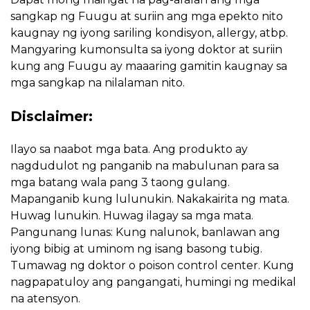
sangkap ng Fuugu at suriin ang mga epekto nito
kaugnay ng iyong sariling kondisyon, allergy, atbp.
Mangyaring kumonsulta sa iyong doktor at suriin
kung ang Fuugu ay maaaring gamitin kaugnay sa
mga sangkap na nilalaman nito.
Disclaimer:
Ilayo sa naabot mga bata. Ang produkto ay
nagdudulot ng panganib na mabulunan para sa
mga batang wala pang 3 taong gulang.
Mapanganib kung lulunukin. Nakakairita ng mata.
Huwag lunukin. Huwag ilagay sa mga mata.
Pangunang lunas: Kung nalunok, banlawan ang
iyong bibig at uminom ng isang basong tubig.
Tumawag ng doktor o poison control center. Kung
nagpapatuloy ang pangangati, humingi ng medikal
na atensyon.