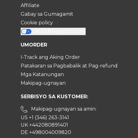
Affiliate
Gabay sa Gumagamit
Cookie policy
Your Privacy Choices
UMORDER
I-Track ang Aking Order
Patakaran sa Pagbabalik at Pag-refund
Mga Katanungan
Makipag-ugnayan
SERBISYO SA KUSTOMER:
Makipag-ugnayan sa amin:
US +1 (346) 263-3141
UK +442080891401
DE +498004009820