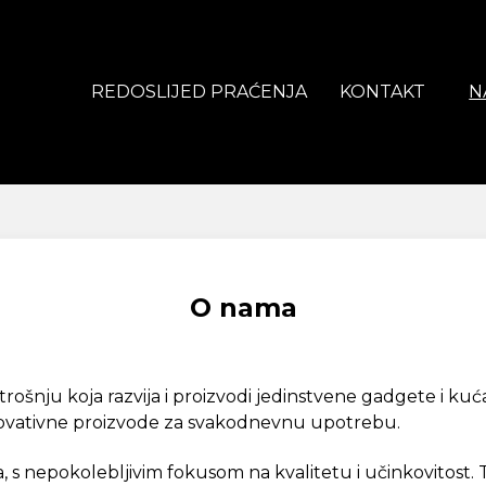
REDOSLIJED PRAĆENJA
KONTAKT
N
O nama
šnju koja razvija i proizvodi jedinstvene gadgete i kuća
 inovativne proizvode za svakodnevnu upotrebu.
 s nepokolebljivim fokusom na kvalitetu i učinkovitost.