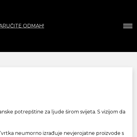
ARUČITE ODMAH!
nske potrepštine za ljude širom svijeta. S vizijom da
 Tvrtka neumorno izrađuje nevjerojatne proizvode s