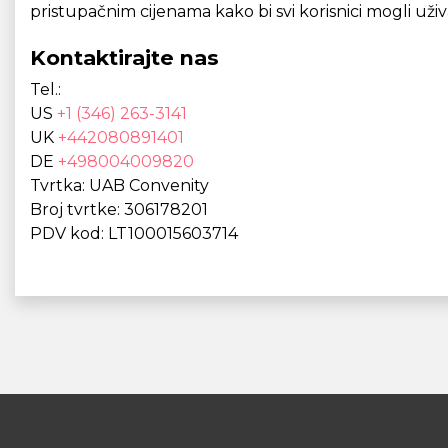
pristupačnim cijenama kako bi svi korisnici mogli uživa
Kontaktirajte nas
Tel.:
US
+1 (346) 263-3141
UK
+442080891401
DE
+498004009820
Tvrtka: UAB Convenity
Broj tvrtke: 306178201
PDV kod: LT100015603714