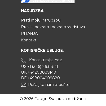
Vaši izbori o privatnosti
NARUDŽBA
Prati moju narudžbu
Pravila povrata i povrata sredstava
PITANJA
Kontakt
KORISNIČKE USLUGE:
Kontaktirajte nas:
US +1 (346) 263-3141
UK +442080891401
DE +498004009820
Pošaljite nam e-poštu
® 2026 Fuugu Sva prava pridržana.