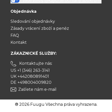
Vaše volby týkající se ochrany soukromí
Objednávka
Sledování objednávky
Zásady vrácení zboží a peněz
FAQ
Kontakt
ZÁKAZNICKÉ SLUŽBY:
Kontaktujte nás:
US +1 (346) 263-3141
UK +442080891401
DE +498004009820
Zašlete nám e-mail
® 2026 Fuugu Všechna práva vyhrazena.