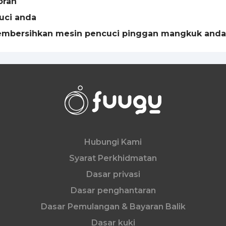
oran
uci anda
embersihkan mesin pencuci pinggan mangkuk anda
Hubungi Kami
Syarat Perkhidmatan
Dasar privasi
Dasar penghantaran
Dasar Pemulangan & Bayaran Balik
Dasar kuki