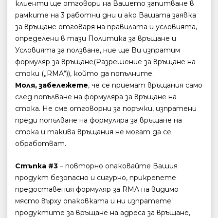
клиенти ще отговори на Вашето запитване в
рамките на 3 работни дни и ако Вашата заявка
за връщане отговаря на правилата и условията,
определени в тази Политика за връщане и
Условията за ползване, ние ще Ви изпратим
формуляр за връщане(Разрешение за връщане на
стоки („RMA“)), който да попълните.
Моля, забележете
, че се приемат връщания само
след попълване на формуляра за връщане на
стока. Не сме отговорни за поръчки, изпратени
преди попълване на формуляра за връщане на
стока и такива връщания не могат да се
обработват.
Стъпка #3
– повторно опаковайте Вашия
продукт безопасно и сигурно, прикрепете
предоставения формуляр за RMA на видимо
място върху опаковката и ни изпратете
продуктите за връщане на адреса за връщане,