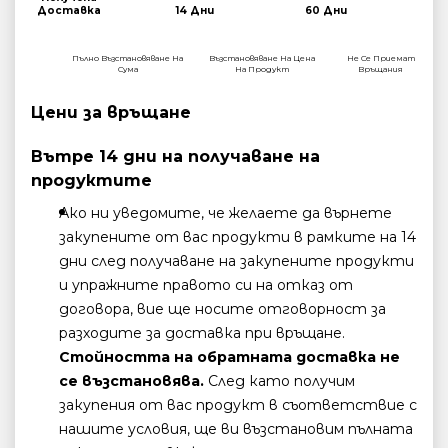
Доставка
14 Дни
60 Дни
Пълно Възстановяване На
Възстановяване На Цена
Не Се Приемат
Сума
На Продукт
Връщания
Цени за връщане
Вътре 14 дни на получаване на
продуктите
Ако ни уведомите, че желаете да върнете
закупените от вас продукти в рамките на 14
дни след получаване на закупените продукти
и упражните правото си на отказ от
договора, вие ще носите отговорност за
разходите за доставка при връщане.
Стойността на обратната доставка не
се възстановява.
След като получим
закупения от вас продукт в съответствие с
нашите условия, ще ви възстановим пълната