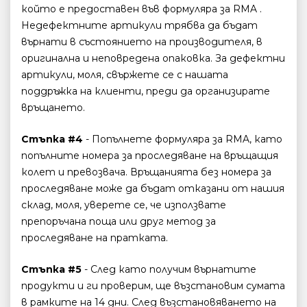
който е предоставен във формуляра за RMA .
Недефектните артикули трябва да бъдат
върнати в състоянието на производителя, в
оригинална и неповредена опаковка. За дефектни
артикули, моля, свържете се с нашата
поддръжка на клиенти, преди да организирате
връщането.
Стъпка #4
- Попълнете формуляра за RMA, като
попълните номера за проследяване на връщащия
колет и превозвача. Връщанията без номера за
проследяване може да бъдат отказани от нашия
склад, моля, уверете се, че използвате
препоръчана поща или друг метод за
проследяване на пратката.
Стъпка #5
- След като получим върнатите
продукти и ги проверим, ще възстановим сумата
в рамките на 14 дни. След възстановяването на