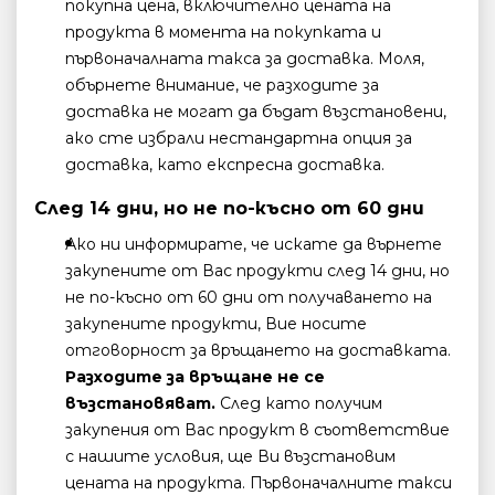
покупна цена, включително цената на
продукта в момента на покупката и
първоначалната такса за доставка. Моля,
обърнете внимание, че разходите за
доставка не могат да бъдат възстановени,
ако сте избрали нестандартна опция за
доставка, като експресна доставка.
След 14 дни, но не по-късно от 60 дни
Ако ни информирате, че искате да върнете
закупените от Вас продукти след 14 дни, но
не по-късно от 60 дни от получаването на
закупените продукти, Вие носите
отговорност за връщането на доставката.
Разходите за връщане не се
възстановяват.
След като получим
закупения от Вас продукт в съответствие
с нашите условия, ще Ви възстановим
цената на продукта. Първоначалните такси