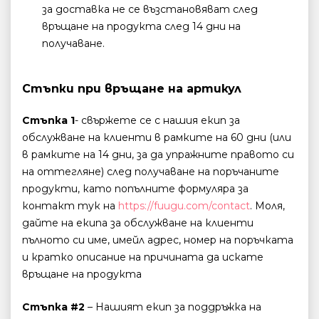
за доставка не се възстановяват след
връщане на продукта след 14 дни на
получаване.
Стъпки при връщане на артикул
Стъпка 1
- свържете се с нашия екип за
обслужване на клиенти в рамките на 60 дни (или
в рамките на 14 дни, за да упражните правото си
на оттегляне) след получаване на поръчаните
продукти, като попълните формуляра за
контакт тук на
https://fuugu.com/contact
. Моля,
дайте на екипа за обслужване на клиенти
пълното си име, имейл адрес, номер на поръчката
и кратко описание на причината да искате
връщане на продукта
Стъпка #2
– Нашият екип за поддръжка на