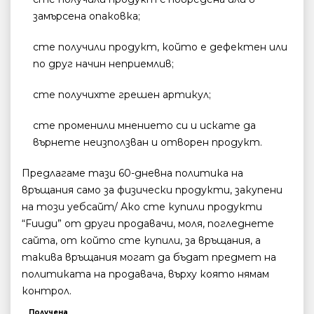
замърсена опаковка;
сте получили продукт, който е дефектен или
по друг начин неприемлив;
сте получихте грешен артикул;
сте променили мнението си и искате да
върнете неизползван и отворен продукт.
Предлагаме тази 60-дневна политика на
връщания само за физически продукти, закупени
на този уебсайт/ Ако сте купили продукти
“Fuugu” от други продавачи, моля, погледнете
сайта, от който сте купили, за връщания, а
такива връщания могат да бъдат предмет на
политиката на продавача, върху която нямам
контрол.
Получена